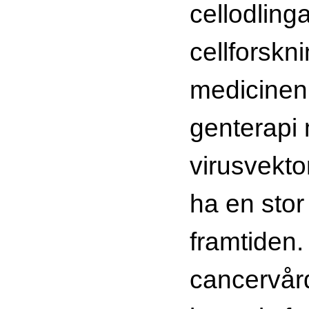
cellodling
cellforskn
medicinen 
genterapi 
virusvekto
ha en stor
framtiden.
cancervår