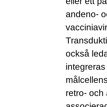
eller ett p
andeno- o
vacciniavi
Transdukt
också leda 
integreras
målcellens
retro- och
associerad