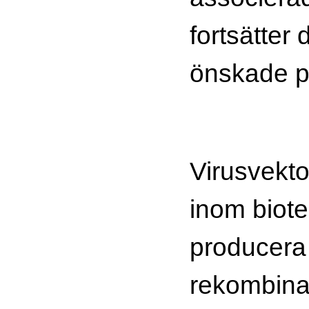
fortsätter 
önskade p
Virusvekt
inom biotek
producera
rekombinan