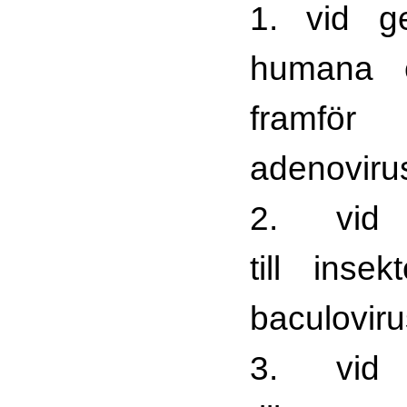
1. vid ge
humana c
fram
adenovirus
2. vid 
till inse
baculoviru
3. vid 