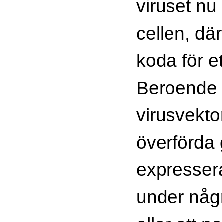
viruset nu 
cellen, dä
koda för et
Beroende
virusvekt
överförda
expressera
under någ