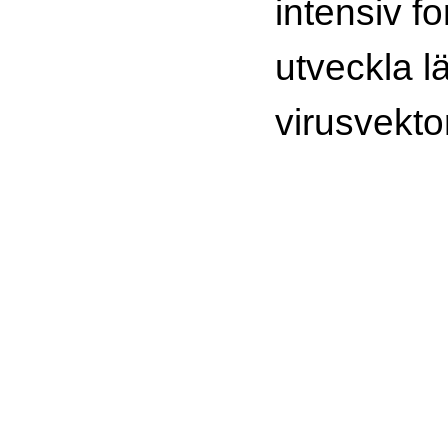
intensiv fo
utveckla l
virusvekto