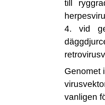
till rygg
herpesvir
4. vid ge
däggdjur
retrovirusv
Genomet i
virusvekto
vanligen f