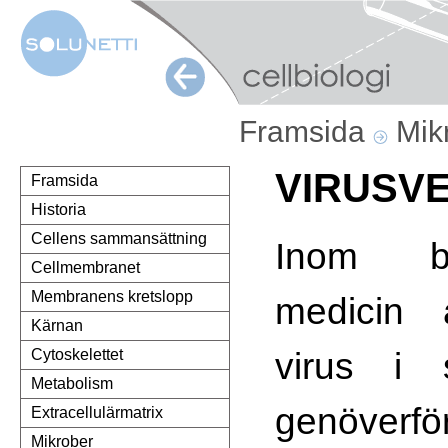
Framsida
Mik
VIRUSV
Framsida
Historia
Cellens sammansättning
Inom bi
Cellmembranet
Membranens kretslopp
medicin
Kärnan
virus i
Cytoskelettet
Metabolism
genöverfö
Extracellulärmatrix
Mikrober