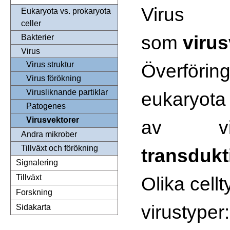
Virus
Eukaryota vs. prokaryota
celler
som
virus
Bakterier
Virus
Överförin
Virus struktur
Virus förökning
Virusliknande partiklar
eukaryota 
Patogenes
Virusvektorer
av vi
Andra mikrober
Tillväxt och förökning
transdukt
Signalering
Olika cellt
Tillväxt
Forskning
virustyper:
Sidakarta