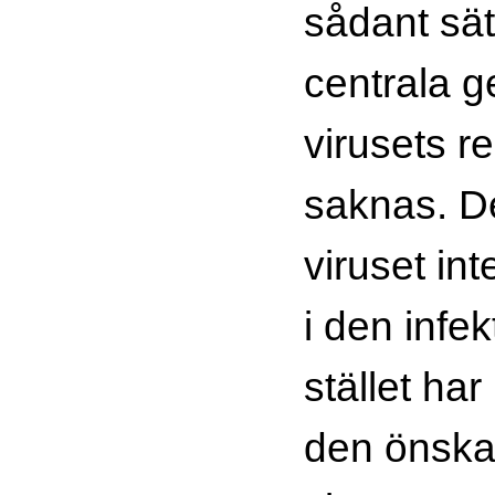
sådant sät
centrala g
virusets re
saknas. De
viruset int
i den infek
stället har
den önska