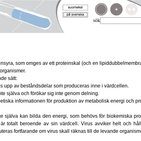
sök
einsyra, som omges av ett proteinskal (och en lipiddubbelmembr
 organismer.
nde sätt:
gs upp av beståndsdelar som produceras inne i värdcellen.
inte själva och förökar sig inte genom delning.
etiska informationen för produktion av metabolisk energi och pr
nte själva kan bilda den energi, som behövs för biokemiska pro
är totalt beroende av sin värdcell. Virus avviker helt och hå
teras fortfarande om virus skall räknas till de levande organisme