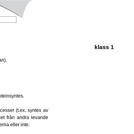
klass 1
an).
oteinsyntes.
cesser (t.ex. syntes av
llet från andra levande
rna eller inte.