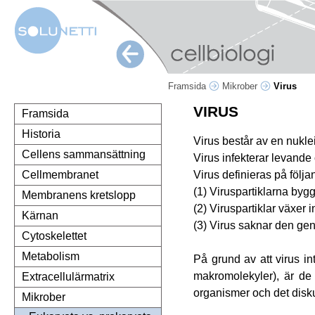
Framsida
Mikrober
Virus
VIRUS
Framsida
Historia
Virus består av en nukl
Cellens sammansättning
Virus infekterar levande
Virus definieras på följa
Cellmembranet
(1) Viruspartiklarna byg
Membranens kretslopp
(2) Viruspartiklar växer 
Kärnan
(3) Virus saknar den gen
Cytoskelettet
Metabolism
På grund av att virus i
makromolekyler), är de 
Extracellulärmatrix
organismer och det disku
Mikrober