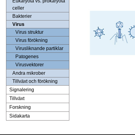
Eukaryota vs. prokaryota
celler
Bakterier
Virus
Virus struktur
Virus förökning
Virusliknande partiklar
Patogenes
Virusvektorer
Andra mikrober
Tillväxt och förökning
Signalering
Tillväxt
Forskning
Sidakarta