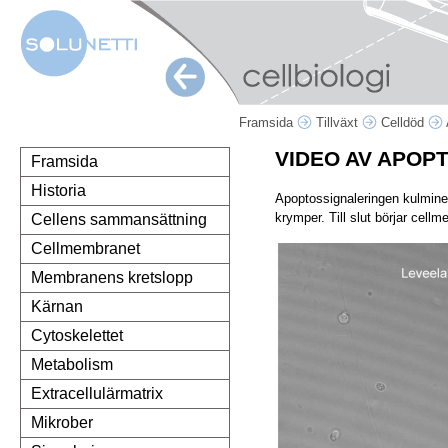
Framsida
Tillväxt
Celldöd
VIDEO AV APOP
Framsida
Historia
Apoptossignaleringen kulminer
krymper. Till slut börjar cell
Cellens sammansättning
Cellmembranet
Membranens kretslopp
Kärnan
Cytoskelettet
Metabolism
Extracellulärmatrix
Mikrober