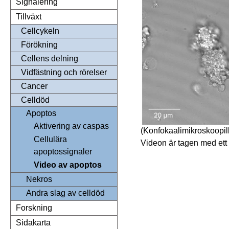
Signalering
Tillväxt
Cellcykeln
Förökning
Cellens delning
Vidfästning och rörelser
Cancer
Celldöd
Apoptos
Aktivering av caspas
(Konfokaalimikroskoopill
Cellulära
Videon är tagen med ett 
apoptossignaler
Video av apoptos
Nekros
Andra slag av celldöd
Forskning
Sidakarta