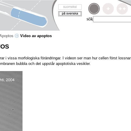
sök
Apoptos
Video av apoptos
TOS
ar i vissa morfologiska förändringar. I videon ser man hur cellen först lossna
membranen bubbla och det uppstår apoptotiska vesikler.