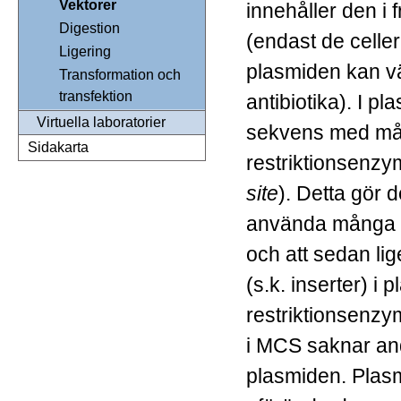
Vektorer
innehåller den i
Digestion
(endast de celler
Ligering
plasmiden kan vä
Transformation och
transfektion
antibiotika). I pl
Virtuella laboratorier
sekvens med mån
Sidakarta
restriktionsenz
site
). Detta gör d
använda många o
och att sedan li
(s.k. inserter) i 
restriktionsenzy
i MCS saknar and
plasmiden. Plasmi