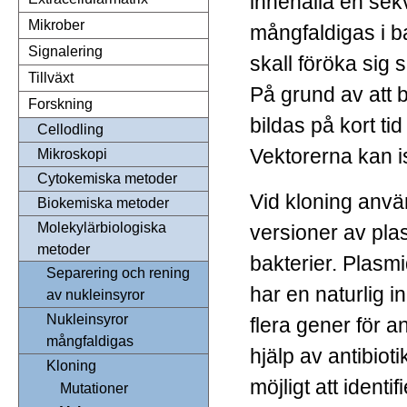
innehålla en se
Mikrober
mångfaldigas i b
Signalering
skall föröka sig 
Tillväxt
På grund av att 
Forskning
bildas på kort ti
Cellodling
Vektorerna kan is
Mikroskopi
Cytokemiska metoder
Vid kloning anv
Biokemiska metoder
Molekylärbiologiska
versioner av pla
metoder
bakterier. Plasm
Separering och rening
har en naturlig i
av nukleinsyror
Nukleinsyror
flera gener för a
mångfaldigas
hjälp av antibiot
Kloning
möjligt att identi
Mutationer