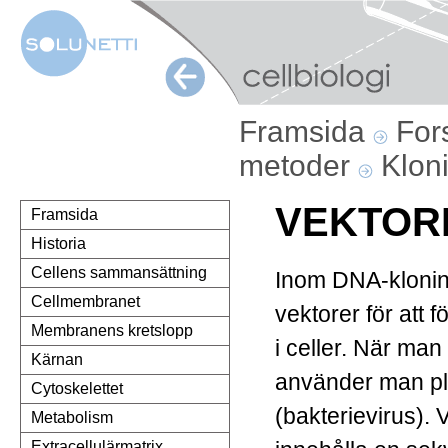
Framsida
For
metoder
Klon
VEKTOR
Framsida
Historia
Cellens sammansättning
Inom DNA-klonin
Cellmembranet
vektorer för att 
Membranens kretslopp
i celler. När man
Kärnan
använder man pla
Cytoskelettet
(bakterievirus).
Metabolism
Extracellulärmatrix