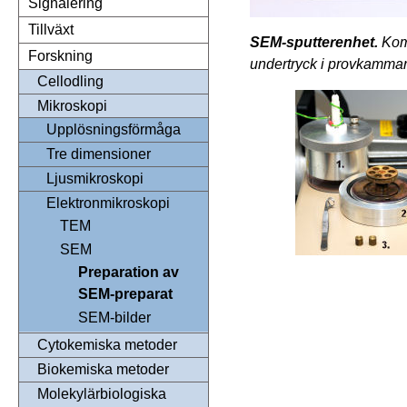
Signalering
Tillväxt
SEM-sputterenhet.
Kom
Forskning
undertryck i provkammare
Cellodling
Mikroskopi
Upplösningsförmåga
Tre dimensioner
Ljusmikroskopi
Elektronmikroskopi
TEM
SEM
Preparation av
SEM-preparat
SEM-bilder
Cytokemiska metoder
Biokemiska metoder
Molekylärbiologiska