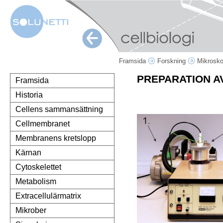
Framsida
Forskning
Mikrosk
PREPARATION A
Framsida
Historia
Cellens sammansättning
Cellmembranet
Membranens kretslopp
Kärnan
Cytoskelettet
Metabolism
Extracellulärmatrix
Mikrober