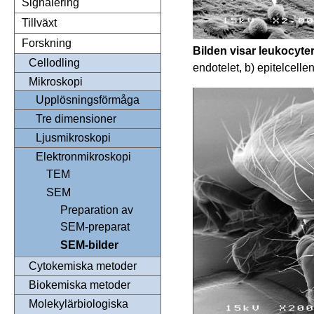
Signalering
Tillväxt
Forskning
Bilden visar leukocyte
Cellodling
endotelet, b) epitelcelle
Mikroskopi
Upplösningsförmåga
Tre dimensioner
Ljusmikroskopi
Elektronmikroskopi
TEM
SEM
Preparation av
SEM-preparat
SEM-bilder
Cytokemiska metoder
Biokemiska metoder
Molekylärbiologiska