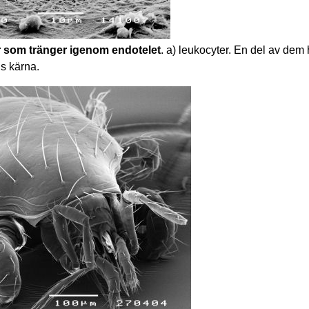
r som tränger igenom endotelet
. a) leukocyter. En del av dem h
ns kärna.