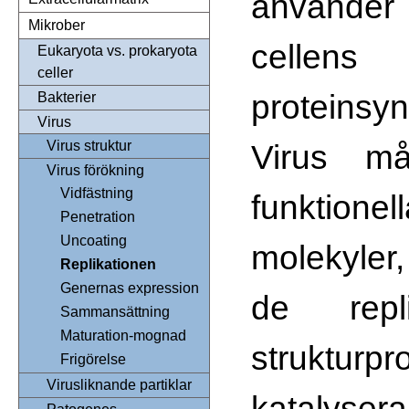
använder
Mikrober
cellens
Eukaryota vs. prokaryota
celler
proteinsyn
Bakterier
Virus
Virus må
Virus struktur
Virus förökning
Vidfästning
funktio
Penetration
Uncoating
molekyler
Replikationen
Genernas expression
de repl
Sammansättning
Maturation-mognad
struktur
Frigörelse
Virusliknande partiklar
katalyser