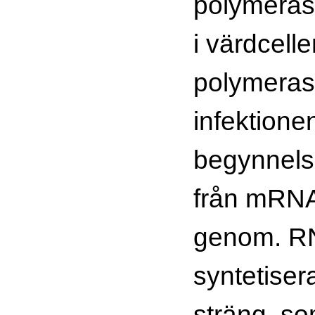
polymeras,
i värdcell
polymeras
infektione
begynnels
från mRNA 
genom. R
syntetiser
sträng, so