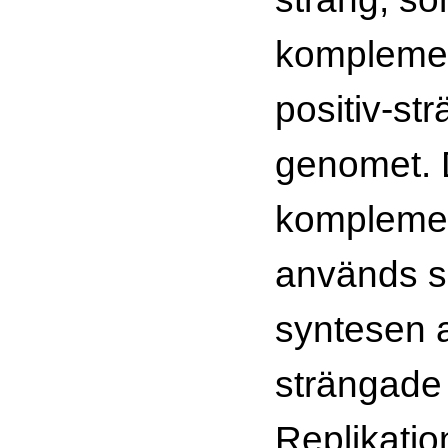
komplement
positiv-s
genomet.
komplemen
används s
syntesen av
strängade
Replikatio