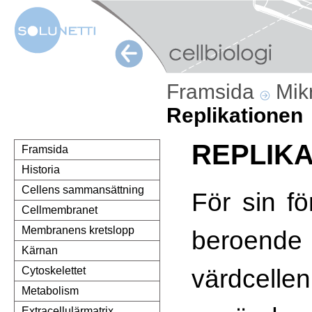
Framsida
Mik
Replikationen
REPLIK
Framsida
Historia
Cellens sammansättning
För sin fö
Cellmembranet
Membranens kretslopp
beroende 
Kärnan
värdce
Cytoskelettet
Metabolism
Extracellulärmatrix