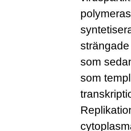
polymeras 
syntetisera
strängade
som sedan
som templ
transkript
Replikatio
cytoplasm