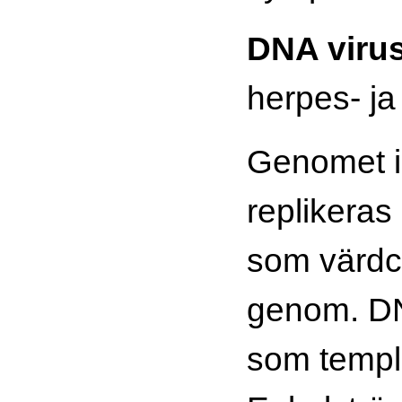
DNA viru
herpes- ja
Genomet i
replikera
som värdc
genom. DN
som templ