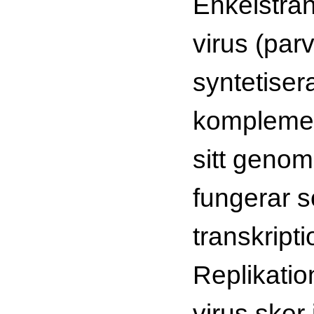
Enkelsträ
virus (par
syntetisera
komplement
sitt geno
fungerar s
transkript
Replikati
virus sker