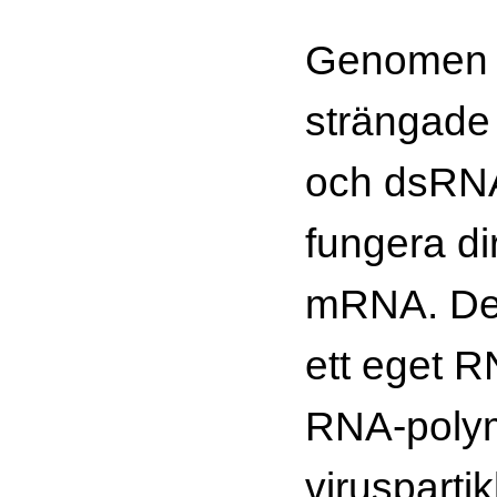
Genomen i
strängade
och dsRNA
fungera di
mRNA. Des
ett eget 
RNA-polym
virusparti