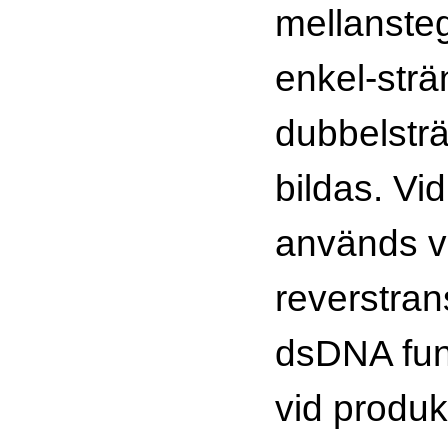
mellanste
enkel-str
dubbelstr
bildas. Vid
används v
reverstran
dsDNA fun
vid produk