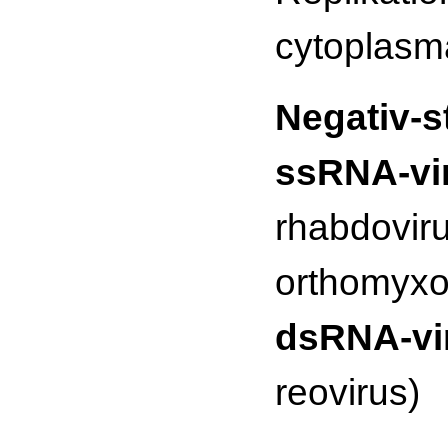
cytoplasm
Negativ-s
ssRNA-vi
rhabdovir
orthomyxo
dsRNA-vi
reovirus)