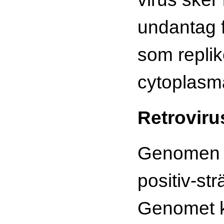
undantag f
som replik
cytoplasm
Retrovir
Genomen i 
positiv-s
Genomet ko