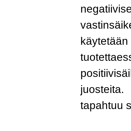
negatiivis
vastins
käytet
tuotett
positiivi
juosteit
tapahtuu 