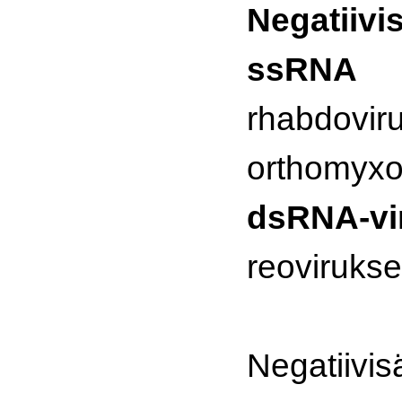
Negatiivi
ss
rhabdo
orthomy
dsRNA-
reovirukse
Negatiivis