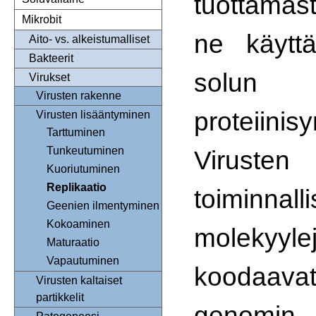
tuottamast
Mikrobit
ne käytt
Aito- vs. alkeistumalliset
Bakteerit
solun
Virukset
Virusten rakenne
proteiinis
Virusten lisääntyminen
Tarttuminen
Tunkeutuminen
Virusten
Kuoriutuminen
Replikaatio
toiminnall
Geenien ilmentyminen
Kokoaminen
molekyy
Maturaatio
Vapautuminen
koodaav
Virusten kaltaiset
partikkelit
genomin 