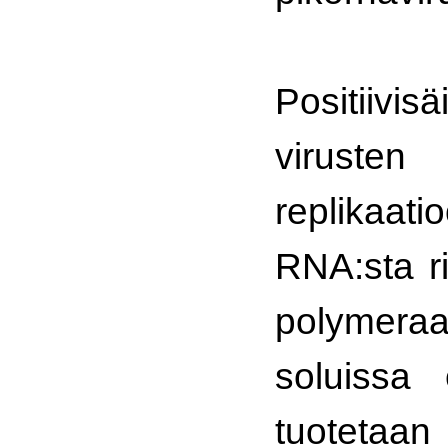
Positiivi
virust
replikaat
RNA:sta r
polymer
soluissa 
tuoteta