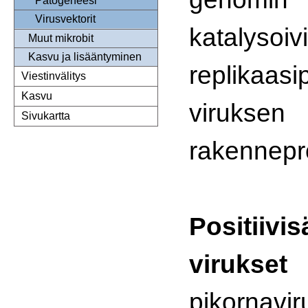
Patogeneesi
Virusvektorit
katalysoiv
Muut mikrobit
Kasvu ja lisääntyminen
replikaasi
Viestinvälitys
Kasvu
viruksen
Sivukartta
rakennepro
Positiivi
vir
pikornavir