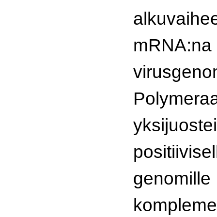
alkuvaih
mRNA:na
virusgeno
Polymer
yksijuostei
positii
genomille
kompleme