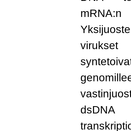
mRNA:n 
Yksijuo
virukset 
syntet
genomille
vastinjuo
dsDN
transkript