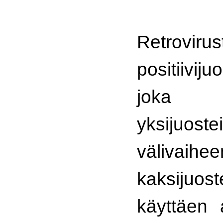
Retroviru
positiivij
joka 
yksijuo
välivai
kaksijuos
käyttäen 