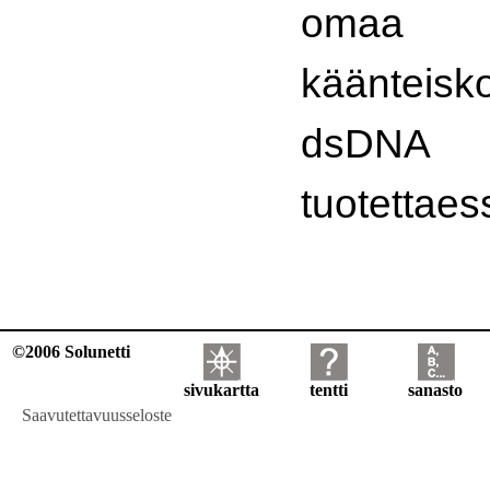
omaa
käänteisko
dsDNA t
tuotettae
©2006 Solunetti
sivukartta
tentti
sanasto
Saavutettavuusseloste