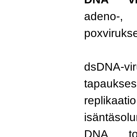
adeno-,
poxvirukse
dsDNA-vir
tapauks
replika
isäntäso
DNA toi