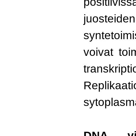
positiivi
juosteiden
syntetoi
voivat toi
transkripti
Replika
sytoplasm
DNA v