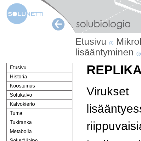
Etusivu
Mikro
lisääntyminen
REPLIKA
Etusivu
Historia
Koostumus
Viruk
Solukalvo
Kalvokierto
lisääntye
Tuma
riippuv
Tukiranka
Metabolia
Soluväliaine