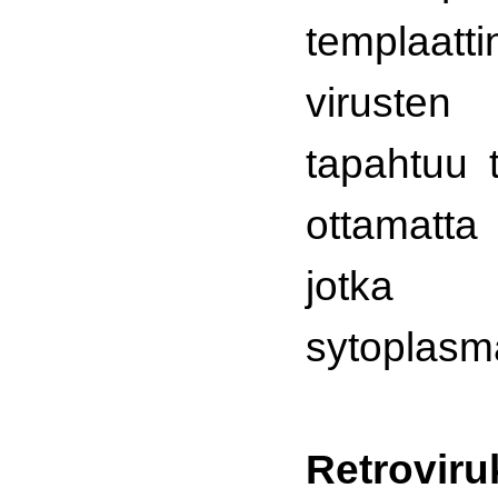
templa
viruste
tapahtuu 
ottamatta
jotka r
sytoplasm
Retrovir