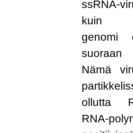
ssRNA-vi
kuin ds
genomi 
suoraan l
Nämä viru
partikke
ollutta R
RNA-poly