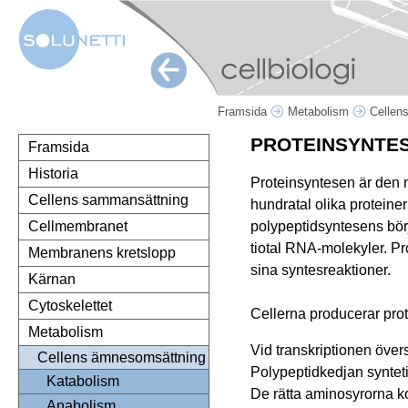
Framsida
Metabolism
Cellen
PROTEINSYNTE
Framsida
Historia
Proteinsyntesen är den m
Cellens sammansättning
hundratal olika proteine
polypeptidsyntesens bör
Cellmembranet
tiotal RNA-molekyler. Pr
Membranens kretslopp
sina syntesreaktioner.
Kärnan
Cytoskelettet
Cellerna producerar prot
Metabolism
Vid transkriptionen öve
Cellens ämnesomsättning
Polypeptidkedjan syntet
Katabolism
De rätta aminosyrorna ko
Anabolism