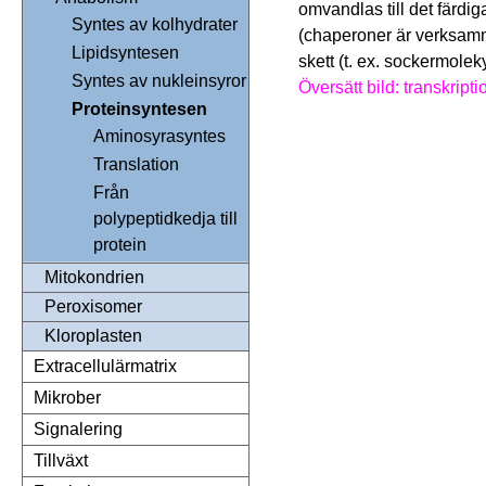
omvandlas till det färdig
Syntes av kolhydrater
(chaperoner är verksamma
Lipidsyntesen
skett (t. ex. sockermolekyl
Syntes av nukleinsyror
Översätt bild: transkripti
Proteinsyntesen
Aminosyrasyntes
Translation
Från
polypeptidkedja till
protein
Mitokondrien
Peroxisomer
Kloroplasten
Extracellulärmatrix
Mikrober
Signalering
Tillväxt