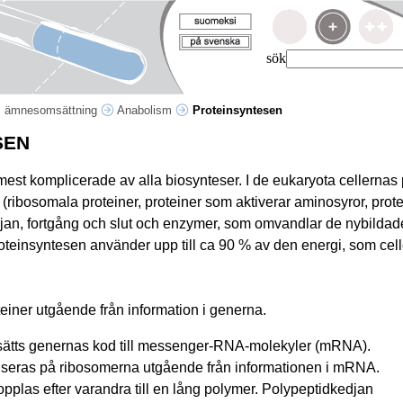
sök
s ämnesomsättning
Anabolism
Proteinsyntesen
SEN
est komplicerade av alla biosynteser. I de eukaryota cellernas p
r (ribosomala proteiner, proteiner som aktiverar aminosyror, prot
jan, fortgång och slut och enzymer, som omvandlar de nybildade
oteinsyntesen använder upp till ca 90 % av den energi, som cell
einer utgående från information i generna.
rsätts genernas kod till messenger-RNA-molekyler (mRNA).
iseras på ribosomerna utgående från informationen i mRNA.
pplas efter varandra till en lång polymer. Polypeptidkedjan