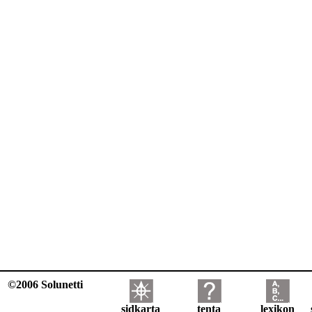
©2006 Solunetti
sidkarta
tenta
lexikon