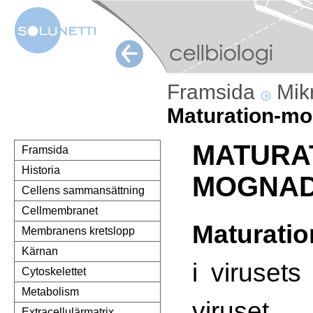
Framsida
Mik
Maturation-m
MATURA
Framsida
Historia
MOGNA
Cellens sammansättning
Cellmembranet
Maturatio
Membranens kretslopp
Kärnan
i viruset
Cytoskelettet
Metabolism
viruset
Extracellulärmatrix