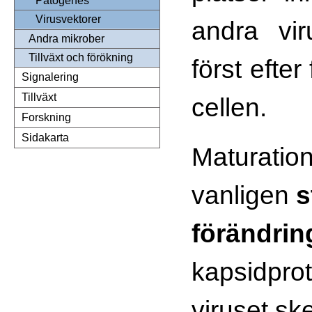
Patogenes
Virusvektorer
andra vir
Andra mikrober
Tillväxt och förökning
först efter
Signalering
Tillväxt
cellen.
Forskning
Sidakarta
Maturatio
vanligen
s
förändrin
kapsidprot
viruset sk