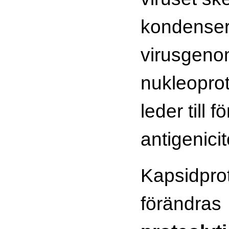
kondenser
virusgeno
nukleoprote
leder till f
antigenici
Kapsidpro
förän