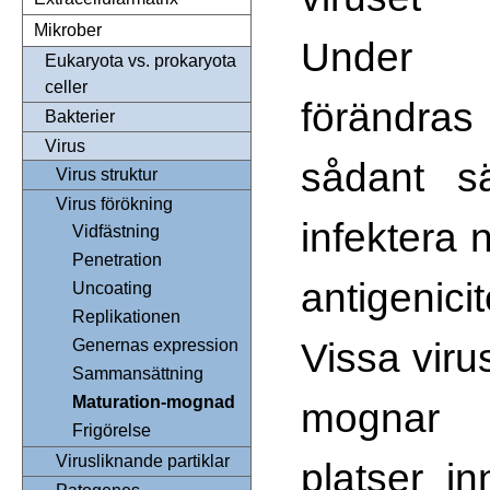
Mikrober
Under m
Eukaryota vs. prokaryota
celler
förändra
Bakterier
Virus
sådant s
Virus struktur
Virus förökning
infektera 
Vidfästning
Penetration
antigenic
Uncoating
Replikationen
Vissa viru
Genernas expression
Sammansättning
Maturation-mognad
mogna
Frigörelse
Virusliknande partiklar
platser in