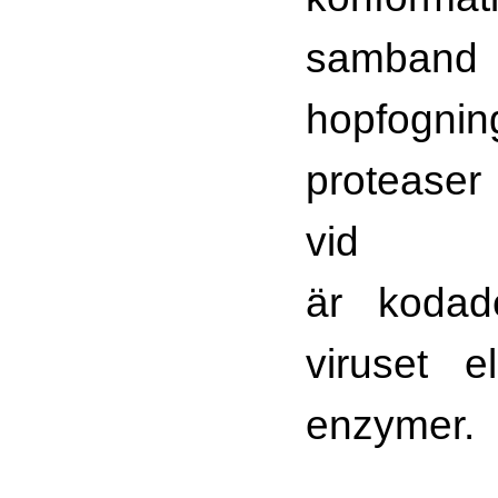
samb
hopfog
proteaser
vid ma
är kodad
viruset e
enzymer.