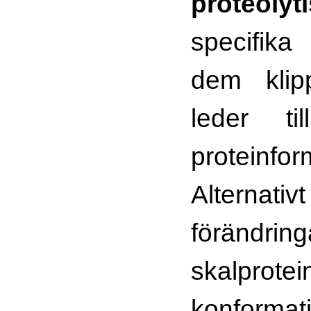
proteolyti
specifika
dem klip
leder t
proteinf
Alter
föränd
skalprotei
konformat