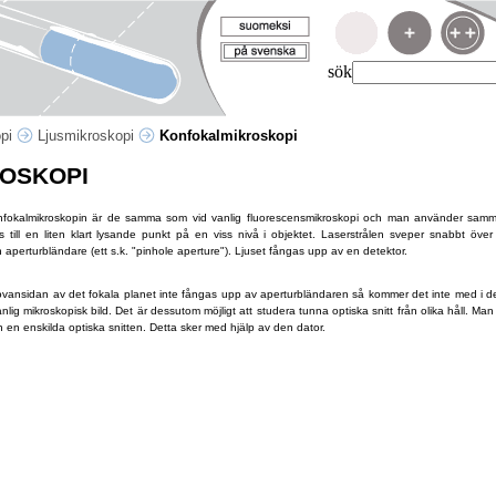
sök
opi
Ljusmikroskopi
Konfokalmikroskopi
OSKOPI
fokalmikroskopin är de samma som vid vanlig fluorescensmikroskopi och man använder samma
s till en liten klart lysande punkt på en viss nivå i objektet. Laserstrålen sveper snabbt öve
aperturbländare (ett s.k. "pinhole aperture"). Ljuset fångas upp av en detektor.
 ovansidan av det fokala planet inte fångas upp av aperturbländaren så kommer det inte med i den
anlig mikroskopisk bild. Det är dessutom möjligt att studera tunna optiska snitt från olika håll. M
 en enskilda optiska snitten. Detta sker med hjälp av den dator.