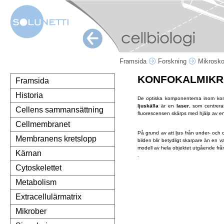
Framsida
Forskning
Mikrosk
KONFOKALMIKR
Framsida
Historia
De optiska komponenterna inom kon
ljuskälla
är en
laser
, som centrera
Cellens sammansättning
fluorescensen skärps med hjälp av en 
Cellmembranet
På grund av att ljus från under- och
Membranens kretslopp
bilden blir betydligt skarpare än en v
modell av hela objektet utgående från
Kärnan
.
Cytoskelettet
Metabolism
Extracellulärmatrix
Mikrober