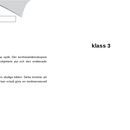
klass 3
 optik. Det konfokalmikroskopets
r objektets yta och den emitterade
 slutliga bilden. Detta innebär att
an kan också göra en tredimensionell