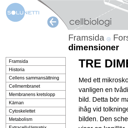
Framsida
For
dimensioner
TRE DI
Framsida
Historia
Cellens sammansättning
Med ett mikrosk
Cellmembranet
vanligen en tvåd
Membranens kretslopp
bild. Detta bör
Kärnan
ihåg vid tolkning
Cytoskelettet
bilden. Den schem
Metabolism
Extracellulärmatrix