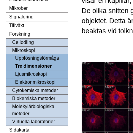
visar en kapillär,
Mikrober
De olika snitten g
Signalering
objektet. Detta ä
Tillväxt
beaktas vid tolk
Forskning
Cellodling
Mikroskopi
Upplösningsförmåga
Tre dimensioner
Ljusmikroskopi
Elektronmikroskopi
Cytokemiska metoder
Biokemiska metoder
Molekylärbiologiska
metoder
Virtuella laboratorier
Sidakarta