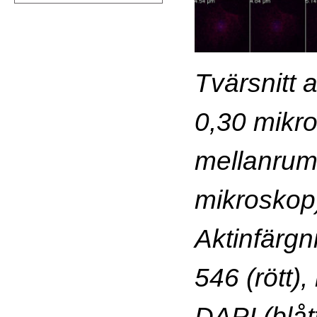
Tvärsnitt 
0,30 mikr
mellanrum 
mikroskop
Aktinfärgni
546 (rött),
DAPI (blått