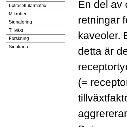
En del av 
Extracellulärmatrix
Mikrober
retningar 
Signalering
Tillväxt
kaveoler. 
Forskning
Sidakarta
detta är d
receptort
(= receptor
tillväxtfak
aggrererar 