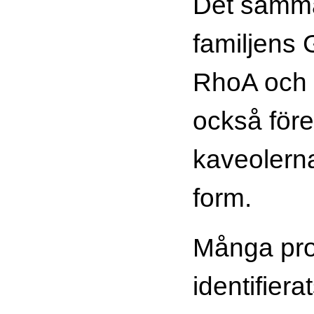
Det samma
familjens 
RhoA och
också för
kaveolerna
form.
Många pro
identifiera