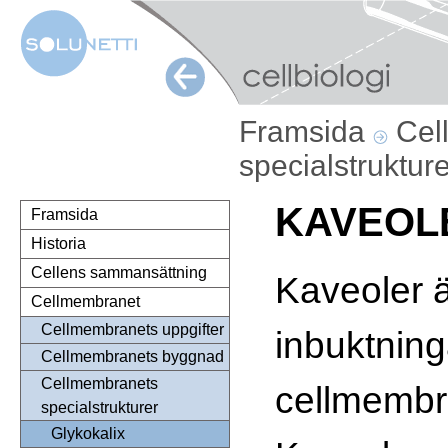
Framsida
Cel
specialstruktur
KAVEOL
Framsida
Historia
Cellens sammansättning
Kaveoler 
Cellmembranet
Cellmembranets uppgifter
inbuktninga
Cellmembranets byggnad
Cellmembranets
cellmembr
specialstrukturer
Glykokalix