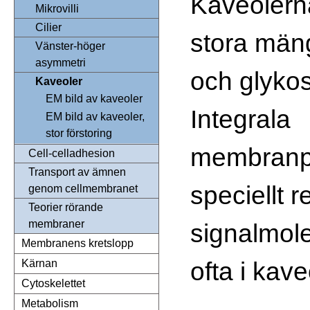
Kaveolerna
Mikrovilli
Cilier
stora mäng
Vänster-höger
asymmetri
och glykos
Kaveoler
EM bild av kaveoler
Integrala
EM bild av kaveoler,
stor förstoring
membranpr
Cell-celladhesion
Transport av ämnen
speciellt 
genom cellmembranet
Teorier rörande
membraner
signalmol
Membranens kretslopp
ofta i kav
Kärnan
Cytoskelettet
Metabolism