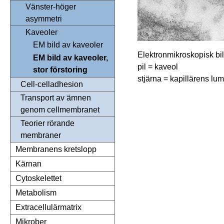
Vänster-höger
asymmetri
Kaveoler
EM bild av kaveoler
Elektronmikroskopisk bild
EM bild av kaveoler,
pil = kaveol
stor förstoring
stjärna = kapillärens lu
Cell-celladhesion
Transport av ämnen
genom cellmembranet
Teorier rörande
membraner
Membranens kretslopp
Kärnan
Cytoskelettet
Metabolism
Extracellulärmatrix
Mikrober