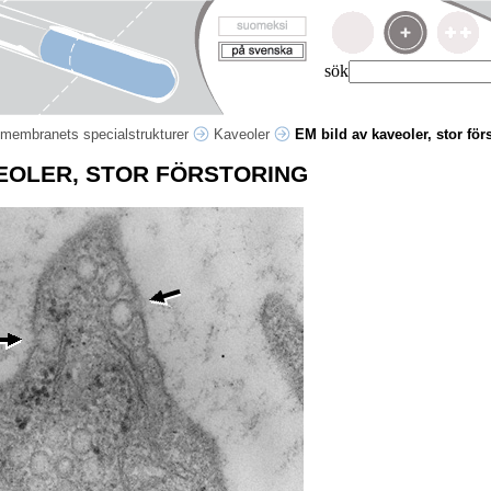
sök
lmembranets specialstrukturer
Kaveoler
EM bild av kaveoler, stor för
VEOLER, STOR FÖRSTORING