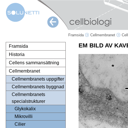
Framsida
Cellmembranet
Cel
EM BILD AV KA
Framsida
Historia
Cellens sammansättning
Cellmembranet
Cellmembranets uppgifter
Cellmembranets byggnad
Cellmembranets
specialstrukturer
Glykokalix
Mikrovilli
Cilier