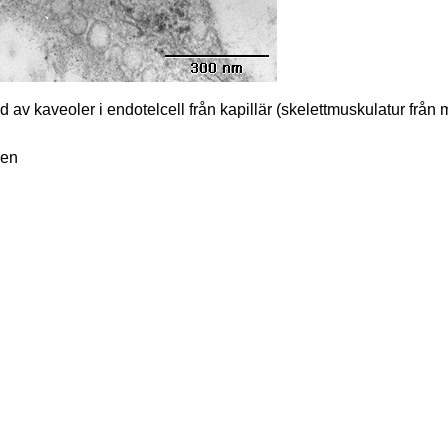
 av kaveoler i endotelcell från kapillär (skelettmuskulatur från 
men