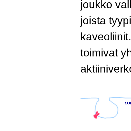
joukko val
joista tyyp
kaveoliinit
toimivat 
aktiiniver