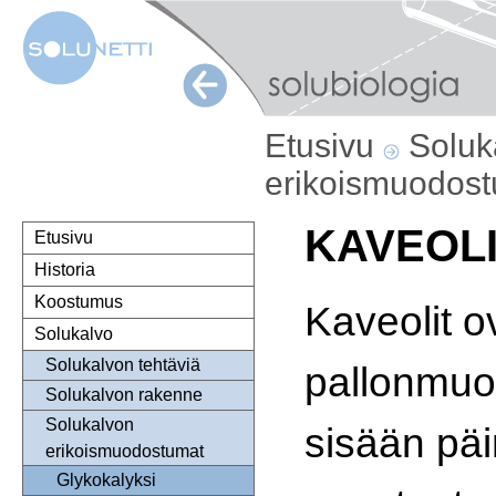
Etusivu
Soluk
erikoismuodos
KAVEOL
Etusivu
Historia
Koostumus
Kaveolit o
Solukalvo
Solukalvon tehtäviä
pallonmuot
Solukalvon rakenne
Solukalvon
sisään päi
erikoismuodostumat
Glykokalyksi