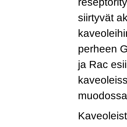
reseptority
siirtyvät a
kaveoleih
perheen 
ja Rac esi
kaveoleiss
muodossa
Kaveoleist