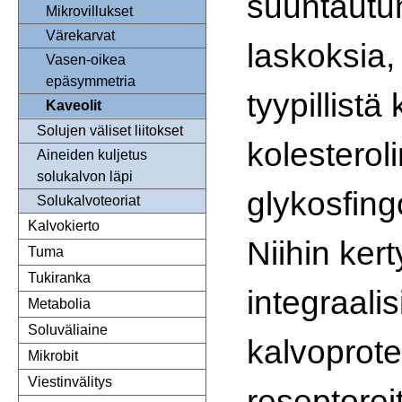
suuntautu
Mikrovillukset
Värekarvat
laskoksia, 
Vasen-oikea
epäsymmetria
tyypillistä
Kaveolit
Solujen väliset liitokset
kolesteroli
Aineiden kuljetus
solukalvon läpi
glykosfing
Solukalvoteoriat
Kalvokierto
Niihin ker
Tuma
Tukiranka
integraalis
Metabolia
Soluväliaine
kalvoprotei
Mikrobit
Viestinvälitys
reseptorei