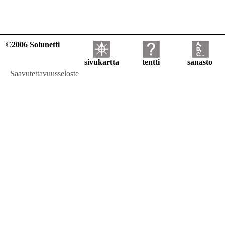
©2006 Solunetti
sivukartta
tentti
sanasto
Saavutettavuusseloste