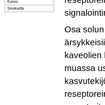
Kasvu
Sivukartta
signaloint
Osa solun 
ärsykkeisii
kaveolien
muassa u
kasvutekij
reseptorei