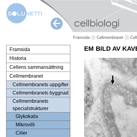
Framsida
Cellmembranet
Cel
EM BILD AV KA
Framsida
Historia
Cellens sammansättning
Cellmembranet
Cellmembranets uppgifter
Cellmembranets byggnad
Cellmembranets
specialstrukturer
Glykokalix
Mikrovilli
Cilier