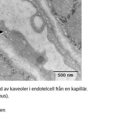
 av kaveoler i endotelcell från en kapillär.
mus).
men