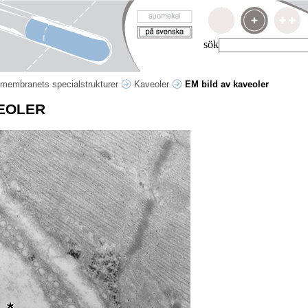
sök
lmembranets specialstrukturer
Kaveoler
EM bild av kaveoler
VEOLER