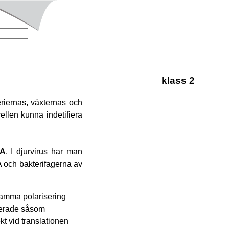
klass 2
riernas, växternas och
ellen kunna indetifiera
A
. I djurvirus har man
 och bakterifagerna av
samma polarisering
nterade såsom
t vid translationen