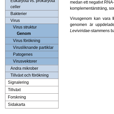
Eukaryota vs. prokaryota
medan ett negativt RNA
celler
komplementärsträng, so
Bakterier
Virusgenom kan vara
Virus
genomen är uppdelade 
Virus struktur
Leviviridae-
stammens bak
Genom
Virus förökning
Virusliknande partiklar
Patogenes
Virusvektorer
Andra mikrober
Tillväxt och förökning
Signalering
Tillväxt
Forskning
Sidakarta