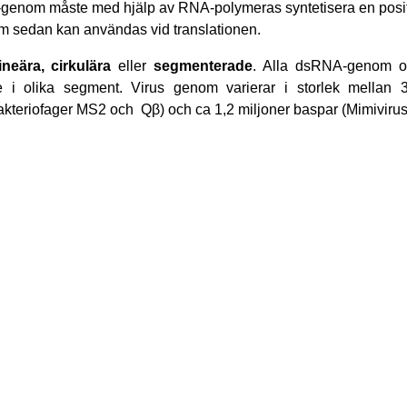
-genom måste med hjälp av RNA-polymeras syntetisera en posit
m sedan kan användas vid translationen.
lineära, cirkulära
eller
segmenterade
. Alla dsRNA-genom o
i olika segment. Virus genom varierar i storlek mellan 35
teriofager MS2 och Qβ) och ca 1,2 miljoner baspar (Mimivirus