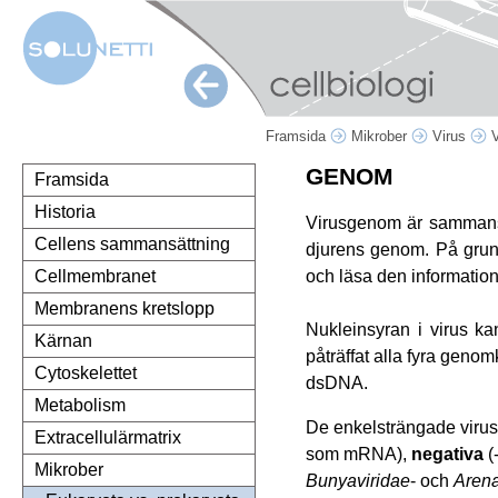
Framsida
Mikrober
Virus
V
GENOM
Framsida
Historia
Virusgenom är sammansat
Cellens sammansättning
djurens genom. På grund 
och läsa den information
Cellmembranet
Membranens kretslopp
Nukleinsyran i virus k
Kärnan
påträffat alla fyra gen
Cytoskelettet
dsDNA.
Metabolism
De enkelsträngade viru
Extracellulärmatrix
som mRNA),
negativa
(-
Mikrober
Bunyaviridae
- och
Arena