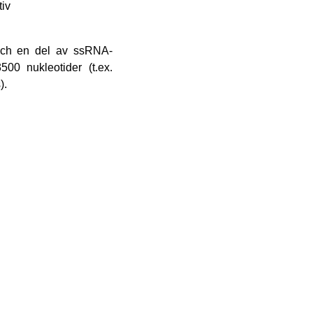
iv
ch en del av ssRNA-
00 nukleotider (t.ex.
).