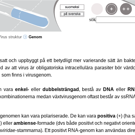
sök
irus struktur
Genom
t och uppbyggt på ett betydligt mer varierande sätt än bakte
av att virus är obligatoriska intracellulära parasiter bör värdc
 som finns i virusgenom.
an vara
enkel-
eller
dubbelsträngad
, bestå av
DNA
eller
RN
omkombinationerna medan växtvirusgenom oftast består av ssRNA
sgenomen kan vara polariserade. De kan vara
positiva
(+) (ha 
) eller
ambiense
-formade (dvs både positivt och negativt orie
viridae
-stammarna). Ett positivt RNA-genom kan användas direk