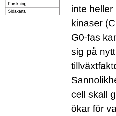
Forskning
inte helle
Sidakarta
kinaser (C
G0-fas kan
sig på nytt
tillväxtfakt
Sannolikhe
cell skall 
ökar för va