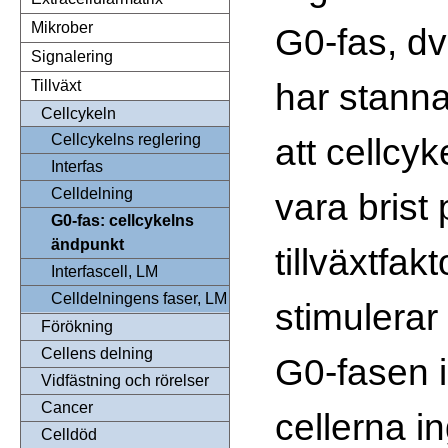
Mikrober
G0-fas, dv
Signalering
har stannat
Tillväxt
Cellcykeln
att cellcy
Cellcykelns reglering
Interfas
Celldelning
vara brist
G0-fas: cellcykelns
ändpunkt
tillväxtfak
Interfascell, LM
Celldelningens faser, LM
stimulerar 
Förökning
Cellens delning
G0-fasen i
Vidfästning och rörelser
Cancer
cellerna i
Celldöd