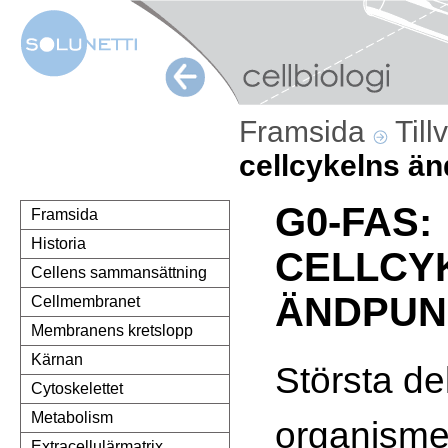
Framsida
Till
cellcykelns ä
G0-FAS:
Framsida
Historia
CELLCY
Cellens sammansättning
ÄNDPUN
Cellmembranet
Membranens kretslopp
Kärnan
Största de
Cytoskelettet
Metabolism
organismen
Extracellulärmatrix