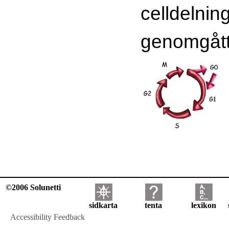
celldelnin
genomgått
©2006 Solunetti
sidkarta
tenta
lexikon
Accessibility Feedback