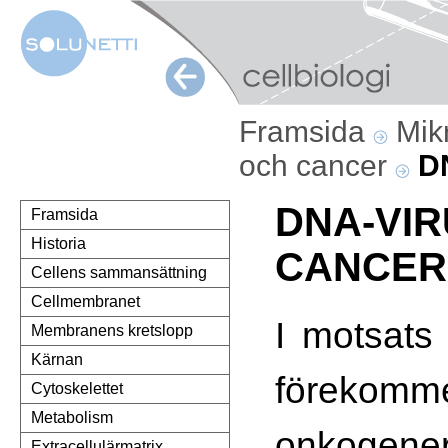
Framsida
Mik
och cancer
D
DNA-VI
Framsida
Historia
CANCER
Cellens sammansättning
Cellmembranet
I motsats t
Membranens kretslopp
Kärnan
förek
Cytoskelettet
Metabolism
onkoge
Extracellulärmatrix