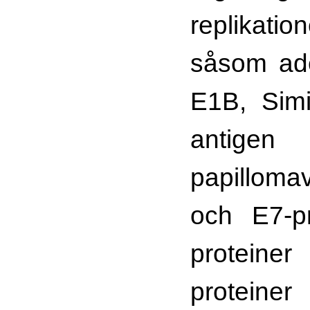
replikati
såsom ad
E1B, Simi
anti
papilloma
och E7-pr
proteine
proteiner