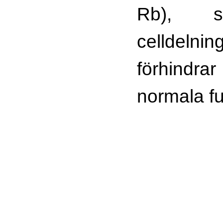
Rb), s
celldelnin
förhindra
normala fu