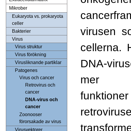
Mikrober
cancerfra
Eukaryota vs. prokaryota
celler
virusen s
Bakterier
Virus
cellerna. 
Virus struktur
Virus förökning
DNA-viru
Virusliknande partiklar
Patogenes
mer b
Virus och cancer
Retrovirus och
funkt
cancer
DNA-virus och
cancer
retroviru
Zoonooser
förorsakade av virus
transform
Virusvektorer