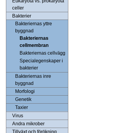
Eukaryota vs. prokaryota
celler
Bakterier
Bakteriernas yttre
byggnad
Bakteriernas
cellmembran
Bakteriernas cellvägg
Specialegenskaper i
bakterier
Bakteriernas inre
byggnad
Morfologi
Genetik
Taxier
Virus
Andra mikrober
Tillväxt och förökning