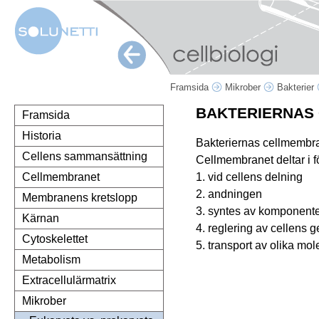
Framsida
Mikrober
Bakterier
BAKTERIERNAS
Framsida
Historia
Bakteriernas cellmembran 
Cellens sammansättning
Cellmembranet deltar i f
1. vid cellens delning
Cellmembranet
2. andningen
Membranens kretslopp
3. syntes av komponente
Kärnan
4. reglering av cellens 
Cytoskelettet
5. transport av olika mol
Metabolism
Extracellulärmatrix
Mikrober