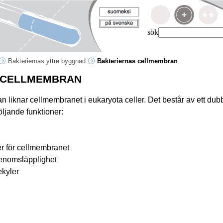
sök
Bakteriernas yttre byggnad
Bakteriernas cellmembran
 CELLMEMBRAN
liknar cellmembranet i eukaryota celler. Det består av ett dubbe
öljande funktioner:
r för cellmembranet
genomsläpplighet
ekyler