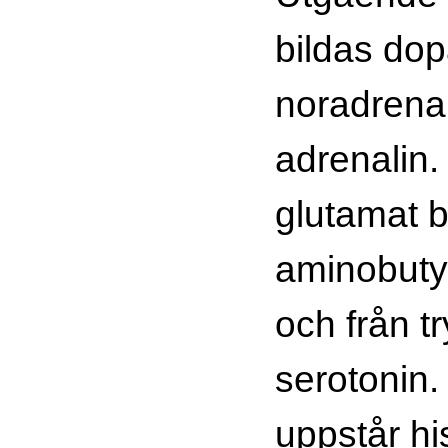
bildas do
noradrena
adrenalin.
glutamat 
aminobuty
och från t
serotonin. 
uppstår h