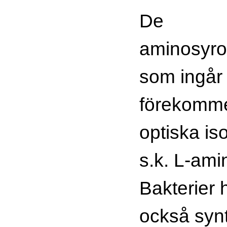
De
aminosyro
som ingår 
förekomme
optiska i
s.k. L-ami
Bakterier 
också synt