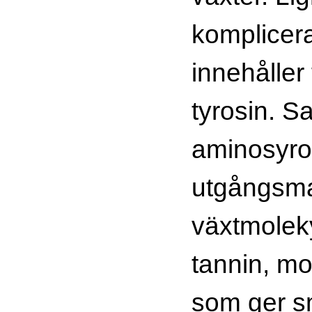
komplicer
innehåller
tyrosin. 
aminosyro
utgångsmat
växtmolek
tannin, mo
som ger sm