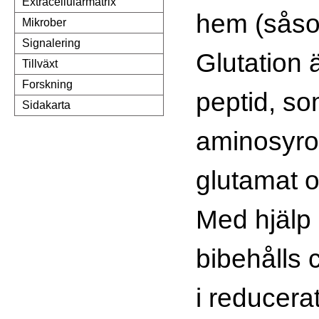
Extracellulärmatrix
hem (såso
Mikrober
Signalering
Glutation 
Tillväxt
Forskning
peptid, so
Sidakarta
aminosyror
glutamat o
Med hjälp 
bibehålls 
i reducerat