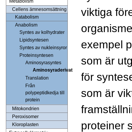
Metabolism
viktiga för
Cellens ämnesomsättning
Katabolism
organismer
Anabolism
Syntes av kolhydrater
Lipidsyntesen
exempel på
Syntes av nukleinsyror
Proteinsyntesen
som är ut
Aminosyrasyntes
Aminosyraderivat
för syntes
Translation
Från
som är vik
polypeptidkedja till
protein
framställn
Mitokondrien
Peroxisomer
proteiner 
Kloroplasten