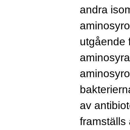
andra iso
aminosyror
utgående 
aminosyra
aminosyror
bakteriern
av antibio
framställs 