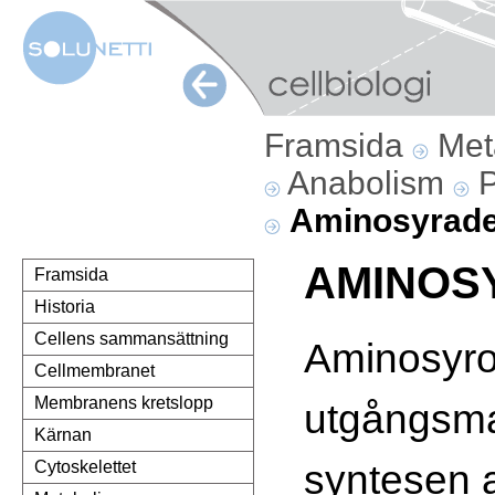
Framsida
Met
Anabolism
P
Aminosyrade
AMINOS
Framsida
Historia
Cellens sammansättning
Aminosyro
Cellmembranet
Membranens kretslopp
utgångsmat
Kärnan
syntesen 
Cytoskelettet