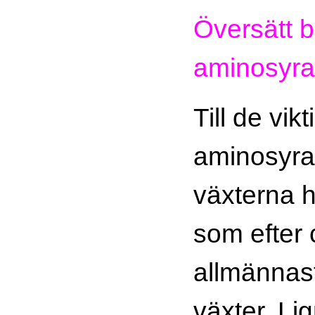
Översätt bi
aminosyra
Till de vik
aminosyrad
växterna hö
som efter 
allmännas
växter. Li