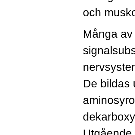
och musk
Många av
signalsubs
nervsyste
De bildas 
aminosyr
dekarboxyl
Utgående f