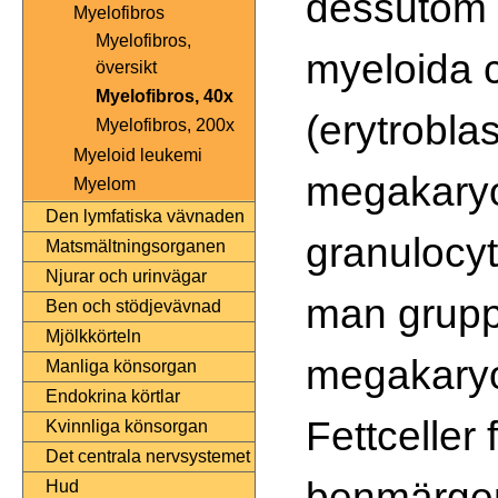
dessutom h
Myelofibros
Myelofibros,
myeloida c
översikt
Myelofibros, 40x
(erytroblas
Myelofibros, 200x
Myeloid leukemi
megakaryo
Myelom
Den lymfatiska vävnaden
granulocyt
Matsmältningsorganen
Njurar och urinvägar
man grupp
Ben och stödjevävnad
Mjölkkörteln
megakaryoc
Manliga könsorgan
Endokrina körtlar
Fettceller
Kvinnliga könsorgan
Det centrala nervsystemet
benmärge
Hud