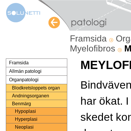
Framsida
Org
Myelofibros
M
MEYLOF
Framsida
Allmän patologi
Organpatologi
Bindväven
Blodkretsloppets organ
Andningsorganen
har ökat. I
Benmärg
Hypoplasi
skedet ko
Hyperplasi
Neoplasi