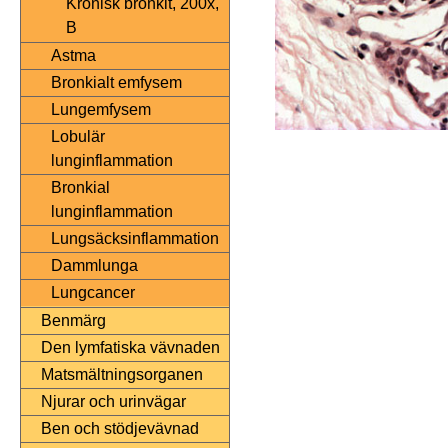
Kronisk bronkit, 200x,
B
Astma
Bronkialt emfysem
Lungemfysem
Lobulär
lunginflammation
Bronkial
lunginflammation
Lungsäcksinflammation
Dammlunga
Lungcancer
Benmärg
Den lymfatiska vävnaden
Matsmältningsorganen
Njurar och urinvägar
Ben och stödjevävnad