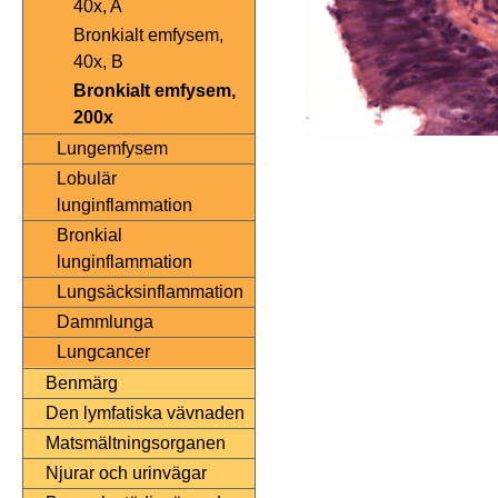
40x, A
Bronkialt emfysem,
40x, B
Bronkialt emfysem,
200x
Lungemfysem
Lobulär
lunginflammation
Bronkial
lunginflammation
Lungsäcksinflammation
Dammlunga
Lungcancer
Benmärg
Den lymfatiska vävnaden
Matsmältningsorganen
Njurar och urinvägar