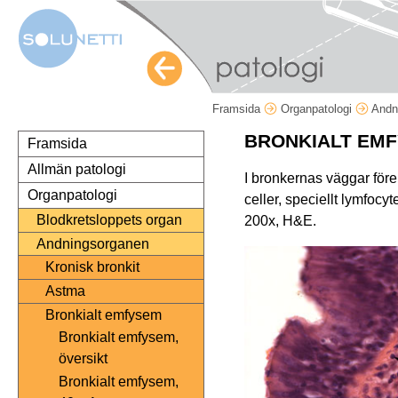
Framsida
Organpatologi
Andn
BRONKIALT EM
Framsida
Allmän patologi
I bronkernas väggar för
Organpatologi
celler, speciellt lymfocyte
Blodkretsloppets organ
200x, H&E.
Andningsorganen
Kronisk bronkit
Astma
Bronkialt emfysem
Bronkialt emfysem,
översikt
Bronkialt emfysem,