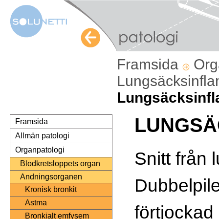
Framsida
Org
Lungsäcksinfl
Lungsäcksinfl
LUNGSÄ
Framsida
Allmän patologi
Organpatologi
Snitt från 
Blodkretsloppets organ
Andningsorganen
Dubbelpil
Kronisk bronkit
Astma
förtjockad
Bronkialt emfysem