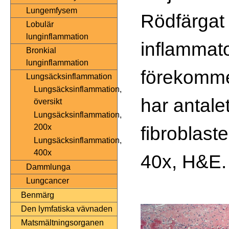
Lungemfysem
Rödfärgat 
Lobulär
lunginflammation
inflammato
Bronkial
lunginflammation
förekomm
Lungsäcksinflammation
Lungsäcksinflammation,
har antalet
översikt
Lungsäcksinflammation,
fibroblaste
200x
Lungsäcksinflammation,
400x
40x, H&E.
Dammlunga
Lungcancer
Benmärg
Den lymfatiska vävnaden
Matsmältningsorganen