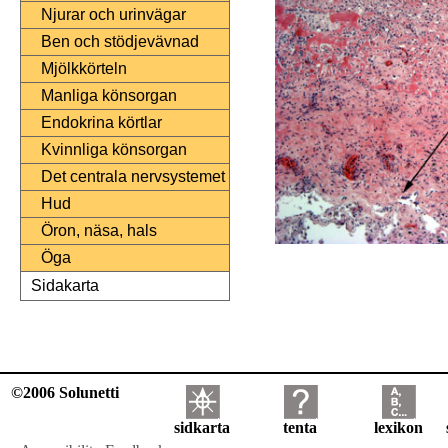
Njurar och urinvägar
Ben och stödjevävnad
Mjölkkörteln
Manliga könsorgan
Endokrina körtlar
Kvinnliga könsorgan
Det centrala nervsystemet
Hud
Öron, näsa, hals
Öga
Sidakarta
©2006 Solunetti
sidkarta
tenta
lexikon