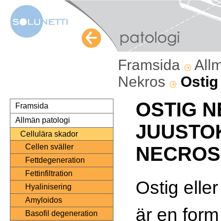
Framsida
All
Nekros
Ostig
OSTIG N
Framsida
Allmän patologi
JUUSTO
Cellulära skador
Cellen sväller
NECROS
Fettdegeneration
Fettinfiltration
Ostig elle
Hyalinisering
Amyloidos
är en form
Basofil degeneration