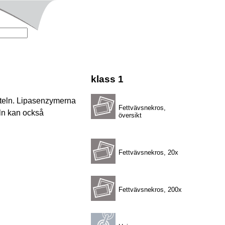
klass 1
rteln. Lipasenzymerna
Fettvävsnekros,
eln kan också
översikt
Fettvävsnekros, 20x
Fettvävsnekros, 200x