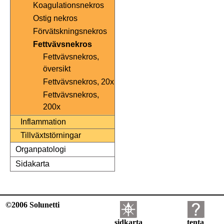
Koagulationsnekros
Ostig nekros
Förvätskningsnekros
Fettvävsnekros
Fettvävsnekros,
översikt
Fettvävsnekros, 20x
Fettvävsnekros,
200x
Inflammation
Tillväxtstörningar
Organpatologi
Sidakarta
©2006 Solunetti
sidkarta
tenta