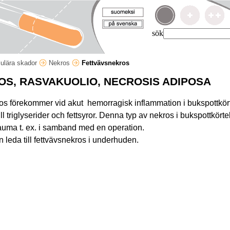
sök
lulära skador
Nekros
Fettvävsnekros
S, RASVAKUOLIO, NECROSIS ADIPOSA
os förekommer vid akut hemorragisk inflammation i bukspottkö
ll triglyserider och fettsyror. Denna typ av nekros i bukspottkört
rauma t. ex. i samband med en operation.
n leda till fettvävsnekros i underhuden.