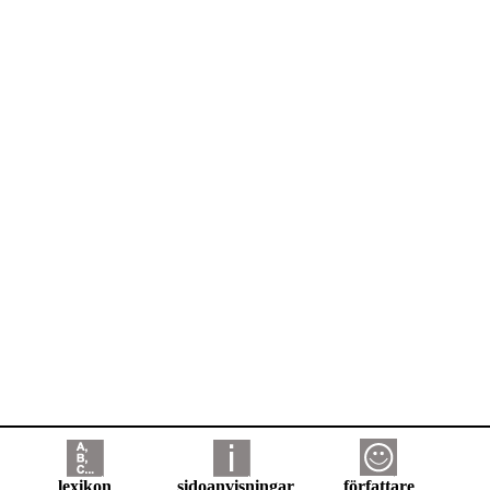
lexikon
sidoanvisningar
författare