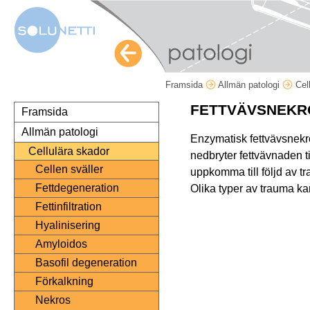
Framsida
Allmän patologi
Cel
FETTVÄVSNEKRO
Framsida
Allmän patologi
Enzymatisk fettvävsnekr
Cellulära skador
nedbryter fettvävnaden ti
Cellen sväller
uppkomma till följd av t
Fettdegeneration
Olika typer av trauma ka
Fettinfiltration
Hyalinisering
Amyloidos
Basofil degeneration
Förkalkning
Nekros