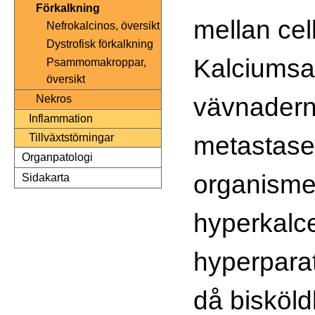
Förkalkning
mellan cel
Nefrokalcinos, översikt
Dystrofisk förkalkning
Kalciumsal
Psammomakroppar,
översikt
vävnaderna
Nekros
Inflammation
metastaser,
Tillväxtstörningar
Organpatologi
organisme
Sidakarta
hyperkalce
hyperpara
då bisköld