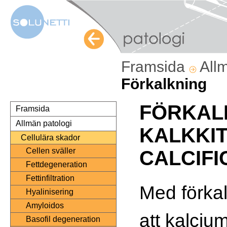
Framsida
All
Förkalkning
FÖRKAL
Framsida
Allmän patologi
KALKKIT
Cellulära skador
Cellen sväller
CALCIFI
Fettdegeneration
Fettinfiltration
Med förkal
Hyalinisering
Amyloidos
att kalciu
Basofil degeneration