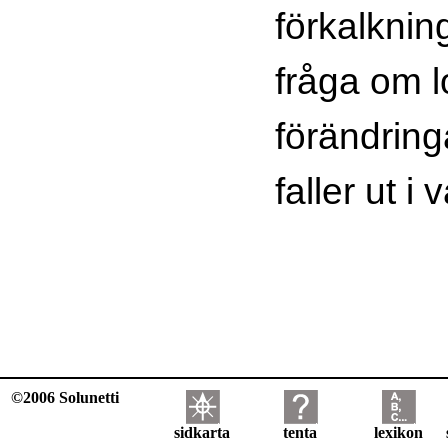
förkalknin
fråga om l
förändring
faller ut i
©2006 Solunetti
sidkarta
tenta
lexikon