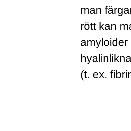
man färga
rött kan m
amyloider 
hyalinlikn
(t. ex. fibri