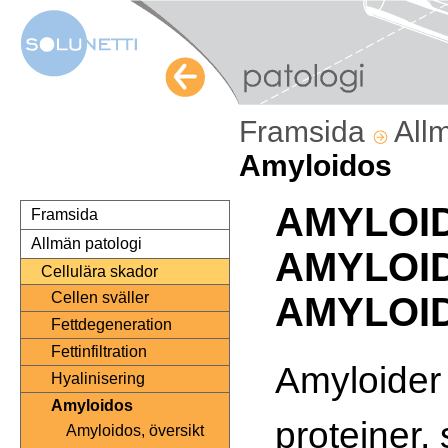
Framsida
All
Amyloidos
AMYLOI
Framsida
Allmän patologi
AMYLOI
Cellulära skador
Cellen sväller
AMYLOI
Fettdegeneration
Fettinfiltration
Amyloider 
Hyalinisering
Amyloidos
proteiner,
Amyloidos, översikt