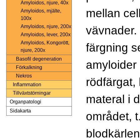
Amyloidos, njure, 40x
mellan cel
Amyloidos, mjälte,
100x
vävnader.
Amyloidos, njure, 200x
Amyloidos, lever, 200x
Amyloidos, Kongorött,
färgning 
njure, 200x
Basofil degeneration
amyloider 
Förkalkning
Nekros
rödfärgat,
Inflammation
Tillväxtstörningar
materal i d
Organpatologi
Sidakarta
området, t.
blodkärle