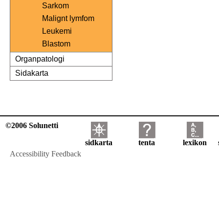
Sarkom
Malignt lymfom
Leukemi
Blastom
Organpatologi
Sidakarta
©2006 Solunetti
sidkarta
tenta
lexikon
Accessibility Feedback