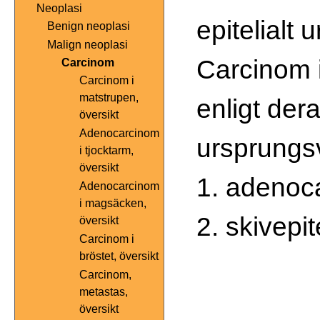
Neoplasi
epitelialt 
Benign neoplasi
Malign neoplasi
Carcinom 
Carcinom
Carcinom i
matstrupen,
enligt der
översikt
Adenocarcinom
ursprungs
i tjocktarm,
översikt
1. adenoc
Adenocarcinom
i magsäcken,
2. skivepi
översikt
Carcinom i
bröstet, översikt
Carcinom,
metastas,
översikt