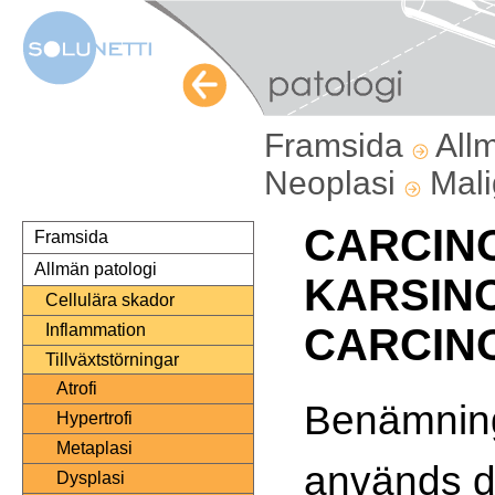
Framsida
All
Neoplasi
Mali
CARCIN
Framsida
Allmän patologi
KARSIN
Cellulära skador
Inflammation
CARCIN
Tillväxtstörningar
Atrofi
Benämnin
Hypertrofi
Metaplasi
används d
Dysplasi