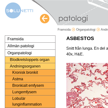
Framsida
Organpatologi
Andn
ASBESTOS
Framsida
Allmän patologi
Snitt från lunga. En del 
Organpatologi
40x, H&E.
Blodkretsloppets organ
Andningsorganen
Kronisk bronkit
Astma
Bronkialt emfysem
Lungemfysem
Lobulär
lunginflammation