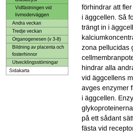
förhindrar att fl
Vidfästningen vid
livmoderväggen
i äggcellen. Så f
Andra veckan
trängt in i äggce
Tredje veckan
kalciumkoncentrati
Organogenesen (v 3-8)
zona pellucidas
Bildning av placenta och
fosterhinnor
cellmembranpoten
Utvecklingsstörningar
hindrar alla andr
Sidakarta
vid äggcellens 
avges enzymer frå
i äggcellen. Enz
glykoproteinernas
på ett sådant sät
fästa vid recept