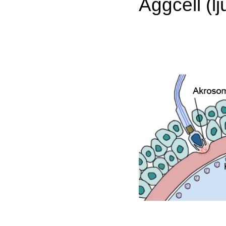
Äggcell (lj