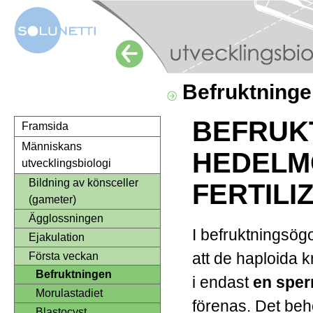
Befruktning
BEFRUK
Framsida
Människans
HEDELM
utvecklingsbiologi
Bildning av könsceller
FERTILI
(gameter)
Ägglossningen
I befruktningsögo
Ejakulation
att de haploida
Första veckan
Befruktningen
i endast
en sper
Morulastadiet
förenas. Det be
Blastocyst