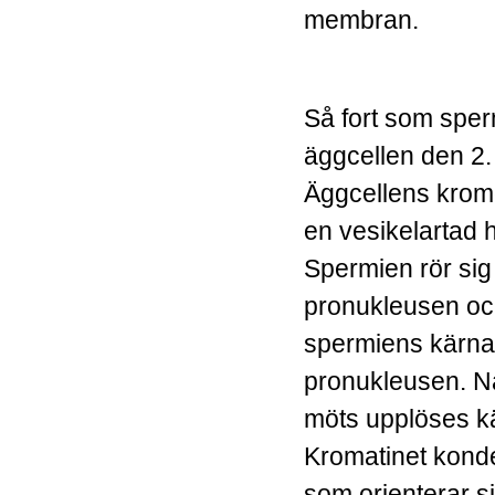
membran.
Så fort som sperm
äggcellen den 2.
Äggcellens kromo
en vesikelartad 
Spermien rör sig
pronukleusen och
spermiens kärna 
pronukleusen. N
möts upplöses 
Kromatinet konde
som orienterar si