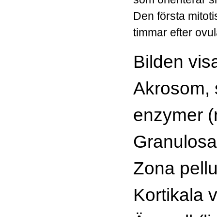
Den första mitoti
timmar efter ovu
Bilden visa
Akrosom, 
enzymer (
Granulosac
Zona pellu
Kortikala v