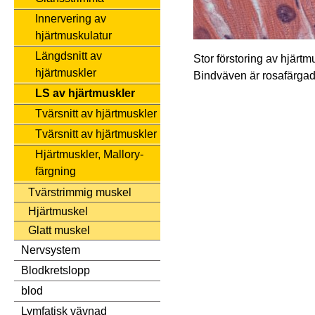
Innervering av
hjärtmuskulatur
Längdsnitt av
Stor förstoring av hjärtm
hjärtmuskler
Bindväven är rosafärgad
LS av hjärtmuskler
Tvärsnitt av hjärtmuskler
Tvärsnitt av hjärtmuskler
Hjärtmuskler, Mallory-
färgning
Tvärstrimmig muskel
Hjärtmuskel
Glatt muskel
Nervsystem
Blodkretslopp
blod
Lymfatisk vävnad