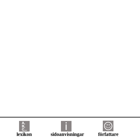
lexikon
sidoanvisningar
författare