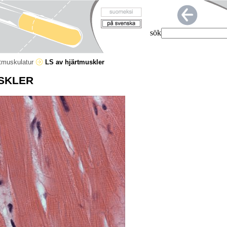
sök
rtmuskulatur
LS av hjärtmuskler
SKLER