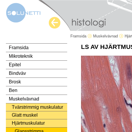
Framsida
Muskelvävnad
Hjä
LS AV HJÄRTMU
Framsida
Mikroteknik
Epitel
Bindväv
Brosk
Ben
Muskelvävnad
Tvärstrimmig muskulatur
Glatt muskel
Hjärtmuskulatur
Glansstrimma