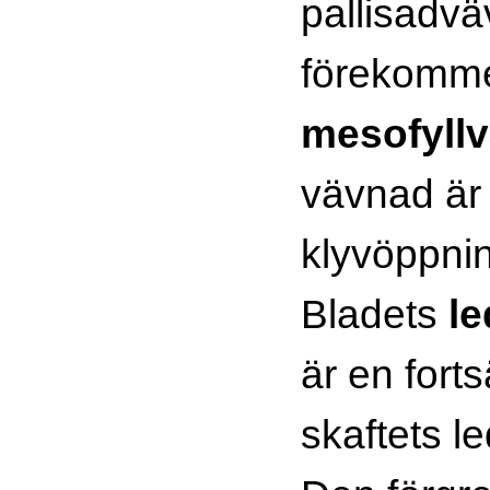
pallisadv
förekomm
mesofyll
vävnad är e
klyvöppni
Bladets
l
är en fort
skaftets l