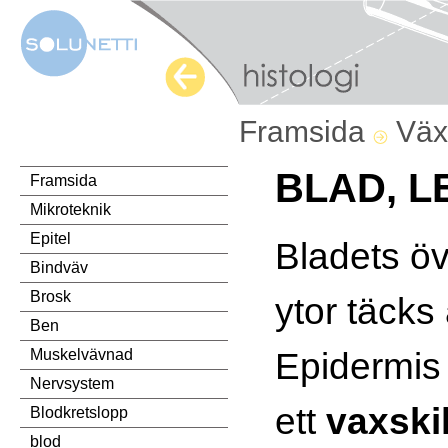
Framsida
Väx
BLAD, L
Framsida
Mikroteknik
Epitel
Bladets ö
Bindväv
Brosk
ytor täcks
Ben
Epidermis 
Muskelvävnad
Nervsystem
ett
vaxski
Blodkretslopp
blod