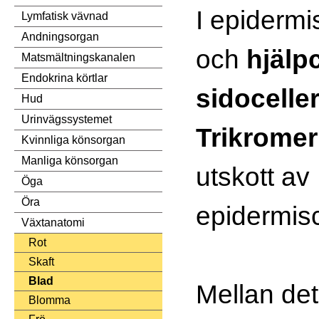
I epidermi
Lymfatisk vävnad
Andningsorgan
och
hjälp
Matsmältningskanalen
Endokrina körtlar
sidocelle
Hud
Urinvägssystemet
Trikromer
Kvinnliga könsorgan
Manliga könsorgan
utskott av
Öga
Öra
epidermisc
Växtanatomi
Rot
Skaft
Blad
Mellan det
Blomma