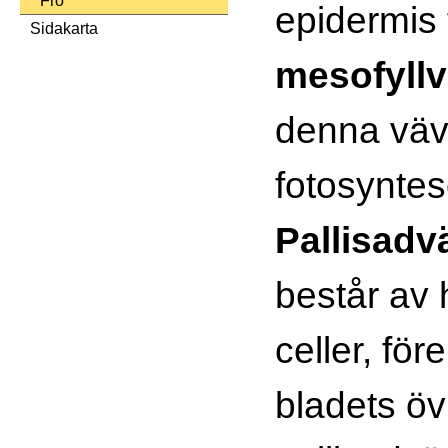
Frö
epidermis 
Sidakarta
mesofyll
denna väv
fotosyntes
Pallisad
består av 
celler, fö
bladets öv