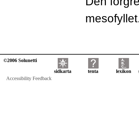
Den förgr
mesofylle
©2006 Solunetti
sidkarta
tenta
lexikon
Accessibility Feedback