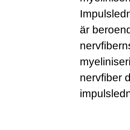
Impulsled
är beroen
nervfibern
myeliniser
nervfiber
impulsledn