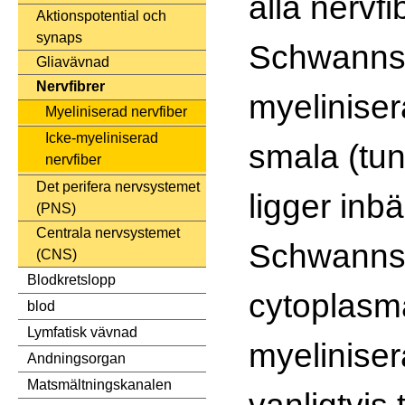
alla nervf
Aktionspotential och
synaps
Schwanns c
Gliavävnad
Nervfibrer
myeliniser
Myeliniserad nervfiber
Icke-myeliniserad
smala (tu
nervfiber
Det perifera nervsystemet
ligger inb
(PNS)
Centrala nervsystemet
Schwanns 
(CNS)
Blodkretslopp
cytoplasm
blod
Lymfatisk vävnad
myeliniser
Andningsorgan
Matsmältningskanalen
vanligtvis