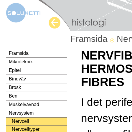
Framsida
Ner
NERVFIB
Framsida
Mikroteknik
HERMOS
Epitel
FIBRES
Bindväv
Brosk
Ben
I det perif
Muskelvävnad
Nervsystem
nervsyste
Nervcell
Nervcelltyper