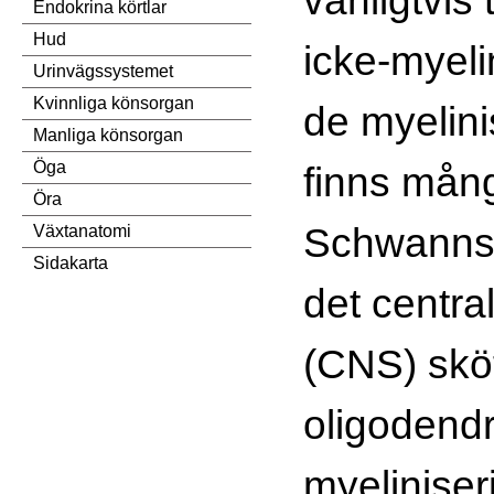
Endokrina körtlar
Hud
icke-myeli
Urinvägssystemet
Kvinnliga könsorgan
de myelini
Manliga könsorgan
Öga
finns mån
Öra
Schwanns 
Växtanatomi
Sidakarta
det centra
(CNS) skö
oligodend
myeliniser