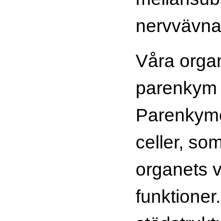
nervvävn
Våra organ
parenkym 
Parenkyme
celler, so
organets v
funktioner