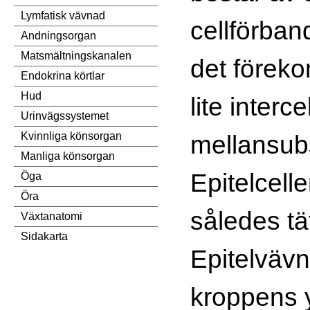
Lymfatisk vävnad
cellförban
Andningsorgan
Matsmältningskanalen
det förek
Endokrina körtlar
Hud
lite interce
Urinvägssystemet
mellansub
Kvinnliga könsorgan
Manliga könsorgan
Epitelcelle
Öga
Öra
således tät
Växtanatomi
Sidakarta
Epitelväv
kroppens y