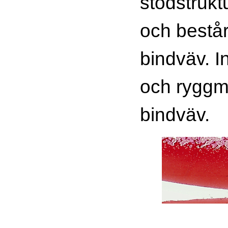
stödstrukt
och bestå
bindväv. I
och ryggm
bindväv.