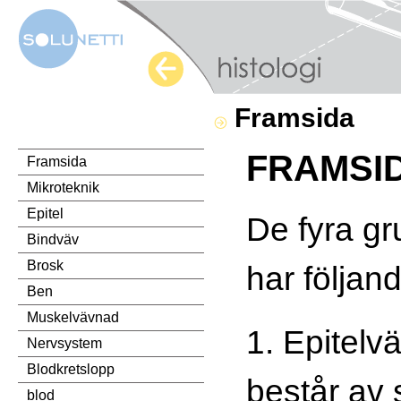
Framsida
FRAMSI
Framsida
Mikroteknik
Epitel
De fyra g
Bindväv
Brosk
har följan
Ben
Muskelvävnad
1. Epitel
Nervsystem
Blodkretslopp
består av 
blod