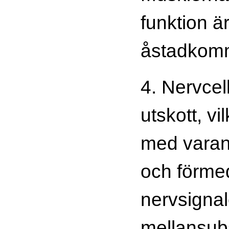
funktion är
åstadkomm
4. Nervcel
utskott, vi
med vara
och förme
nervsignale
mellansub