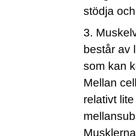
stödja och
3. Muskel
består av 
som kan k
Mellan cel
relativt lit
mellansub
Musklernas