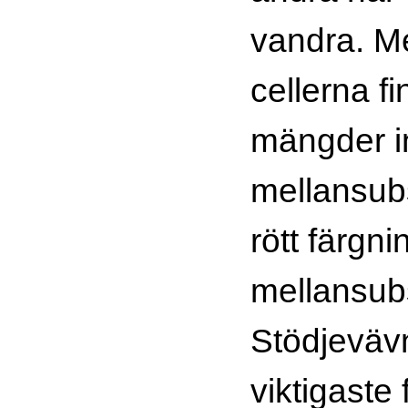
vandra. M
cellerna fi
mängder in
mellansubs
rött färgn
mellansub
Stödjeväv
viktigaste 