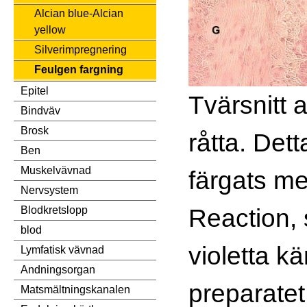
Alcian blue-Alcian
yellow
Silverimpregnering
Feulgen fargning
Epitel
Tvärsnitt 
Bindväv
Brosk
råtta. Det
Ben
Muskelvävnad
färgats m
Nervsystem
Reaction, 
Blodkretslopp
blod
violetta kä
Lymfatisk vävnad
Andningsorgan
preparatet
Matsmältningskanalen