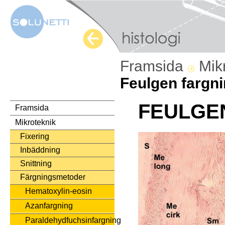
Framsida
Mik
Feulgen fargn
FEULGE
Framsida
Mikroteknik
Fixering
Inbäddning
Snittning
Färgningsmetoder
Hematoxylin-eosin
Azanfargning
Paraldehydfuchsinfargning