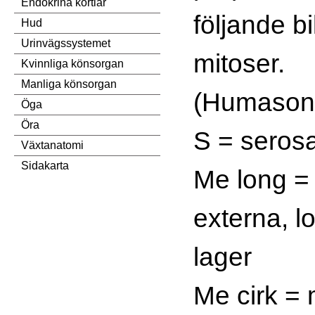
Endokrina körtlar
följande b
Hud
Urinvägssystemet
mitoser.
Kvinnliga könsorgan
Manliga könsorgan
(Humason 
Öga
Öra
S = seros
Växtanatomi
Sidakarta
Me long =
externa, lo
lager
Me cirk = 