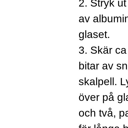
2. Stryk ut
av albumin
glaset.
3. Skär ca
bitar av s
skalpell. L
över på gl
och två, pa