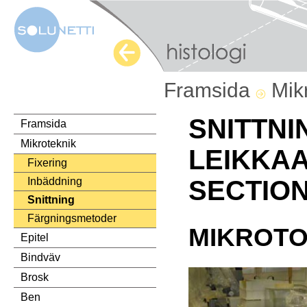
Framsida
Mik
SNITTNI
Framsida
Mikroteknik
LEIKKAA
Fixering
Inbäddning
SECTIO
Snittning
Färgningsmetoder
MIKROT
Epitel
Bindväv
Brosk
Ben