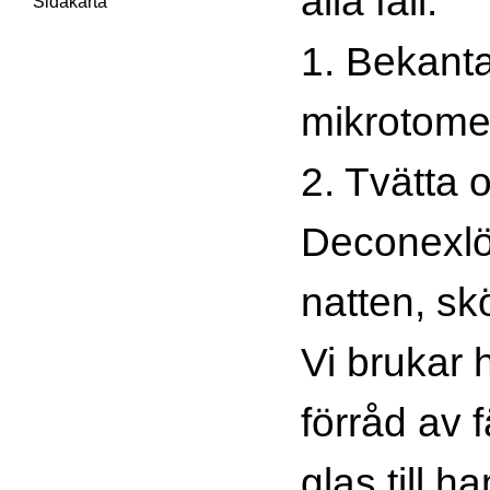
alla fall.
Sidakarta
1. Bekant
mikrotome
2. Tvätta 
Deconexlö
natten, skö
Vi brukar h
förråd av 
glas till h