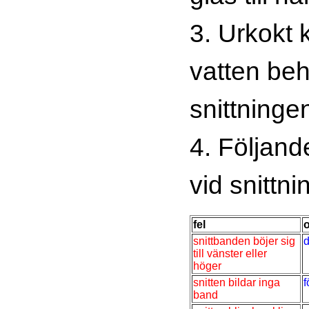
3. Urkokt k
vatten beh
snittninge
4. Följand
vid snittni
fel
snittbanden böjer sig
d
till vänster eller
höger
snitten bildar inga
f
band