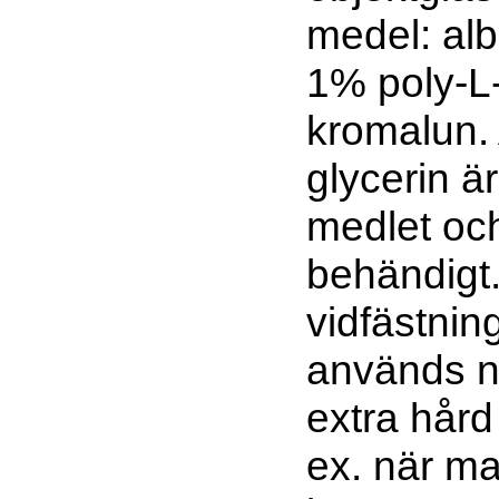
medel: alb
1% poly-L-
kromalun.
glycerin ä
medlet oc
behändigt
vidfästni
används n
extra hård 
ex. när m