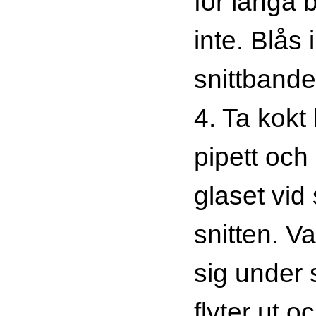
för långa b
inte. Blås 
snittbande
4. Ta kokt
pipett och
glaset vid
snitten. Va
sig under 
flyter ut o