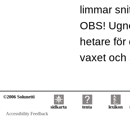
limmar sni
OBS! Ugne
hetare för
vaxet och a
©2006 Solunetti
sidkarta
tenta
lexikon
Accessibility Feedback