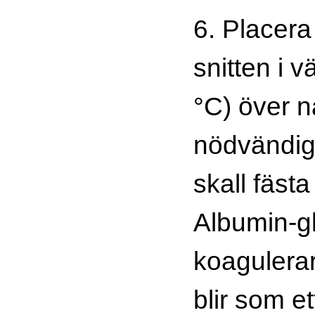
6. Placer
snitten i 
°C) över n
nödvändigt 
skall fästa
Albumin-gl
koagulera
blir som et