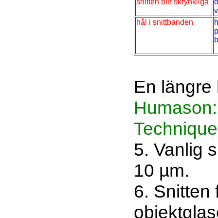
snitten blir skrynkliga
o
v
hål i snittbanden
h
p
En längre l
Humason: 
Technique
5. Vanlig s
10 µm.
6. Snitten 
objektglas