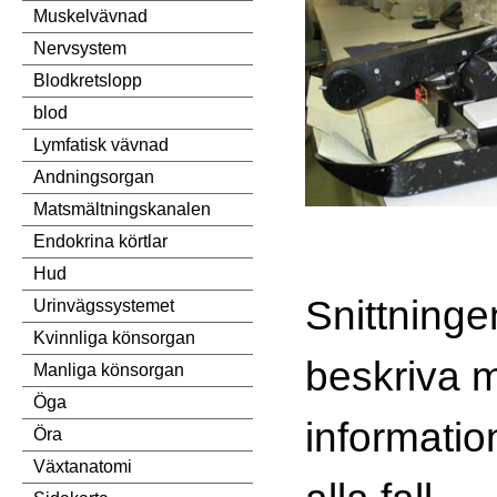
Muskelvävnad
Nervsystem
Blodkretslopp
blod
Lymfatisk vävnad
Andningsorgan
Matsmältningskanalen
Endokrina körtlar
Hud
Snittninge
Urinvägssystemet
Kvinnliga könsorgan
beskriva m
Manliga könsorgan
Öga
informatio
Öra
Växtanatomi