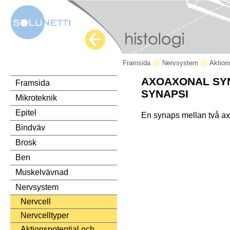
Framsida
Nervsystem
Aktion
AXOAXONAL SY
Framsida
SYNAPSI
Mikroteknik
Epitel
En synaps mellan två ax
Bindväv
Brosk
Ben
Muskelvävnad
Nervsystem
Nervcell
Nervcelltyper
Aktionspotential och