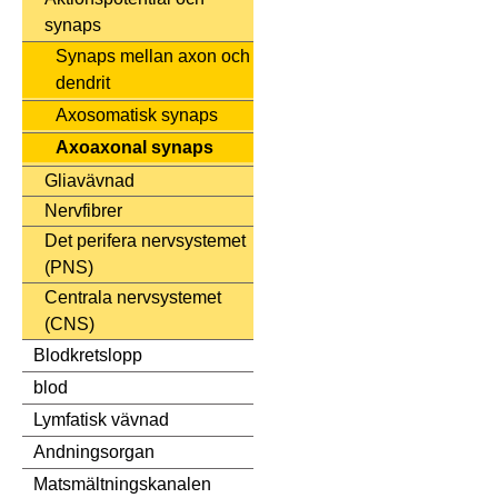
synaps
Synaps mellan axon och
dendrit
Axosomatisk synaps
Axoaxonal synaps
Gliavävnad
Nervfibrer
Det perifera nervsystemet
(PNS)
Centrala nervsystemet
(CNS)
Blodkretslopp
blod
Lymfatisk vävnad
Andningsorgan
Matsmältningskanalen