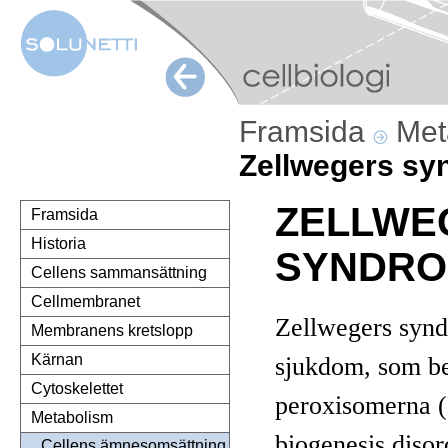
Framsida
Met
Zellwegers s
ZELLWE
Framsida
Historia
SYNDR
Cellens sammansättning
Cellmembranet
Zellwegers syndr
Membranens kretslopp
Kärnan
sjukdom, som be
Cytoskelettet
peroxisomerna 
Metabolism
biogenesis disor
Cellens ämnesomsättning