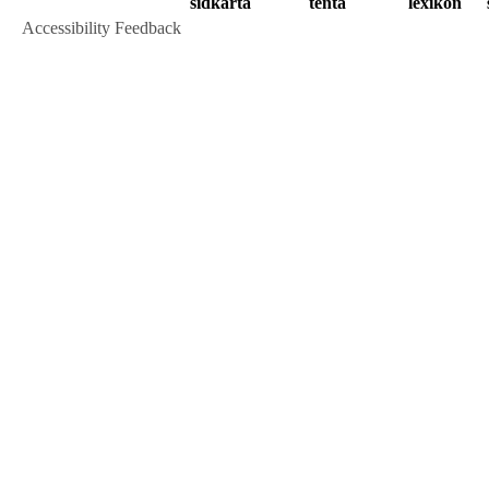
sidkarta
tenta
lexikon
Accessibility Feedback