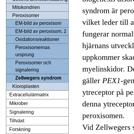
Mitokondrien
syndrom är pero
Peroxisomer
vilket leder till
EM-bild av peroxisom
EM-bild av peroxisom, 2
fungerar normalt
Oxidationsreaktioner
hjärnans utveckl
Peroxisomernas
ursprung
uppkommer skad
Peroxisomer och
myelinskidor. D
signalering
Zellwegers syndrom
gäller
PEX1
-gen
Kloroplasten
ytreceptor på p
Extracellulärmatrix
denna ytrecepto
Mikrober
Signalering
peroxisomen.
Tillväxt
Vid Zellwegers
Forskning