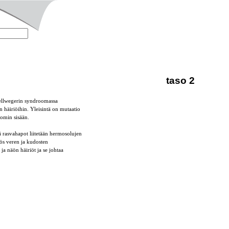
taso 2
ellwegerin syndroomassa
 häiriöihin. Yleisintä on mutaatio
somin sisään.
 rasvahapot liitetään hermosolujen
yös veren ja kudosten
ja näön häiriöt ja se johtaa