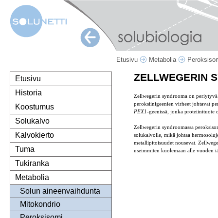
Etusivu
Metabolia
Peroksiso
ZELLWEGERIN 
Etusivu
Historia
Zellwegerin syndrooma on periytyvä t
peroksiinigeenien virheet johtavat pe
Koostumus
PEX1
-geenissä, jonka proteiinituote
Solukalvo
Zellwegerin syndroomassa peroksisomi
Kalvokierto
solukalvolle, mikä johtaa hermosoluje
metallipitoisuudet nousevat. Zellwege
Tuma
useimmiten kuolemaan alle vuoden iä
Tukiranka
Metabolia
Solun aineenvaihdunta
Mitokondrio
Peroksisomi