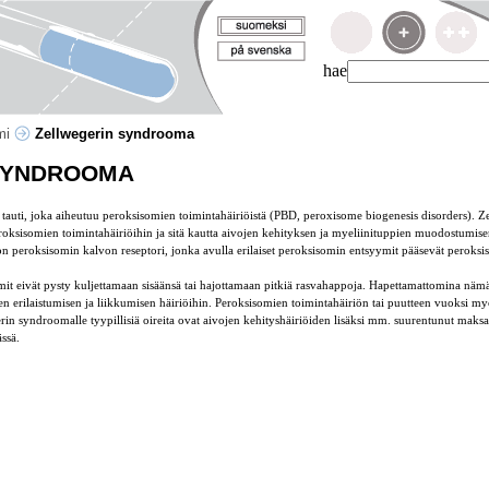
hae
mi
Zellwegerin syndrooma
SYNDROOMA
auti, joka aiheutuu peroksisomien toimintahäiriöistä (PBD,
peroxisome biogenesis disorders
). Z
roksisomien toimintahäiriöihin ja sitä kautta aivojen kehityksen ja myeliinituppien muodostumisen
 on peroksisomin kalvon reseptori, jonka avulla erilaiset peroksisomin entsyymit pääsevät peroksi
t eivät pysty kuljettamaan sisäänsä tai hajottamaan pitkiä rasvahappoja. Hapettamattomina nämä
n erilaistumisen ja liikkumisen häiriöihin. Peroksisomien toimintahäiriön tai puutteen vuoksi m
rin syndroomalle tyypillisiä oireita ovat aivojen kehityshäiriöiden lisäksi mm. suurentunut maksa 
ssä.