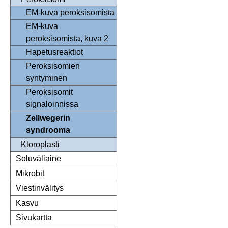
EM-kuva peroksisomista
EM-kuva
peroksisomista, kuva 2
Hapetusreaktiot
Peroksisomien
syntyminen
Peroksisomit
signaloinnissa
Zellwegerin
syndrooma
Kloroplasti
Soluväliaine
Mikrobit
Viestinvälitys
Kasvu
Sivukartta