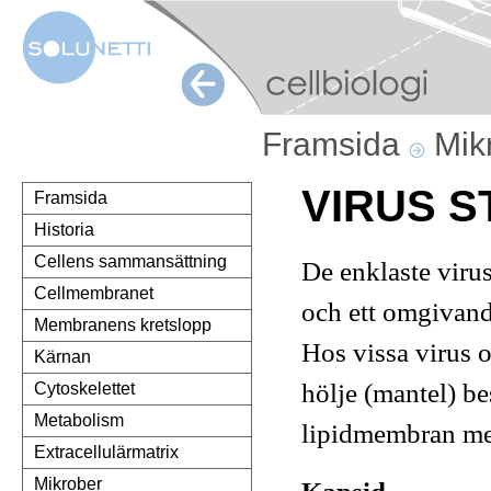
Framsida
Mik
VIRUS 
Framsida
Historia
Cellens sammansättning
De enklaste viru
Cellmembranet
och ett omgivande
Membranens kretslopp
Hos vissa virus 
Kärnan
hölje (mantel) be
Cytoskelettet
Metabolism
lipidmembran med
Extracellulärmatrix
Mikrober