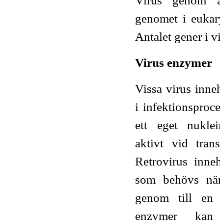
Virus genom ä
genomet i eukaryo
Antalet gener i vi
Virus enzyme
Vissa virus inne
i infektionsproc
ett eget nukle
aktivt vid tran
Retrovirus innehå
som behövs när
genom till en
enzymer kan