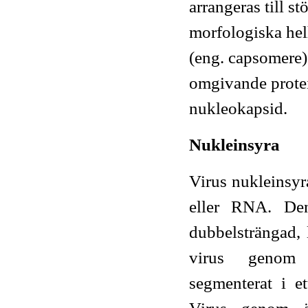
arrangeras till st
morfologiska hel
(eng. capsomere)
omgivande protein
nukleokapsid.
Nukleinsyra
Virus nukleinsy
eller RNA. Den
dubbelsträngad, 
virus genom
segmenterat i et