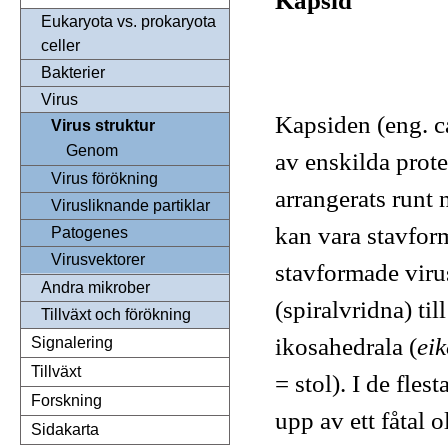
Kapsid
Eukaryota vs. prokaryota
celler
Bakterier
Virus
Kapsiden (eng. ca
Virus struktur
Genom
av enskilda prot
Virus förökning
arrangerats runt
Virusliknande partiklar
kan vara stavfor
Patogenes
Virusvektorer
stavformade viru
Andra mikrober
(spiralvridna) til
Tillväxt och förökning
ikosahedrala (
eik
Signalering
Tillväxt
= stol). I de fle
Forskning
upp av ett fåtal 
Sidakarta