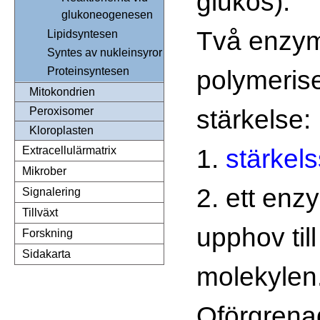
glukos).
glukoneogenesen
Två enzyme
Lipidsyntesen
Syntes av nukleinsyror
polymeris
Proteinsyntesen
Mitokondrien
stärkelse:
Peroxisomer
Kloroplasten
1.
stärkel
Extracellulärmatrix
Mikrober
2. ett enz
Signalering
Tillväxt
upphov till
Forskning
Sidakarta
molekylen
Oförgrena