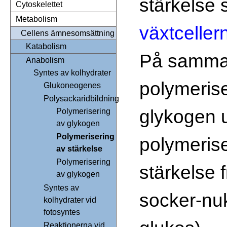
stärkelse s
Cytoskelettet
Metabolism
växtceller
Cellens ämnesomsättning
Katabolism
På samma 
Anabolism
Syntes av kolhydrater
polymeris
Glukoneogenes
Polysackaridbildning
glykogen 
Polymerisering
av glykogen
Polymerisering
polymeris
av stärkelse
Polymerisering
stärkelse 
av glykogen
Syntes av
socker-nu
kolhydrater vid
fotosyntes
Reaktionerna vid