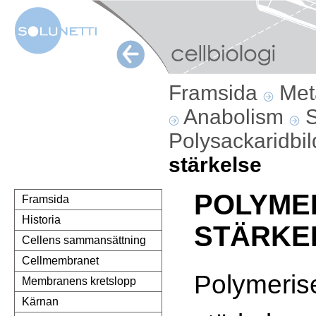
Framsida
Met
Anabolism
S
Polysackaridbi
stärkelse
POLYME
Framsida
Historia
STÄRKE
Cellens sammansättning
Cellmembranet
Polymeris
Membranens kretslopp
Kärnan