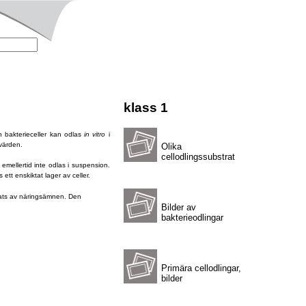
klass 1
h bakterieceller kan odlas
in vitro
i
-värden.
Olika
cellodlingssubstrat
 emellertid inte odlas i suspension.
 ett enskiktat lager av celler.
lsats av näringsämnen. Den
Bilder av
bakterieodlingar
Primära cellodlingar,
bilder