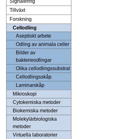
Signalering
Tillväxt
Forskning
Cellodling
Aseptiskt arbete
Odling av animala celler
Bilder av
bakterieodlingar
Olika cellodlingssubstrat
Cellodlingsskåp
Laminarskåp
Mikroskopi
Cytokemiska metoder
Biokemiska metoder
Molekylärbiologiska
metoder
Virtuella laboratorier