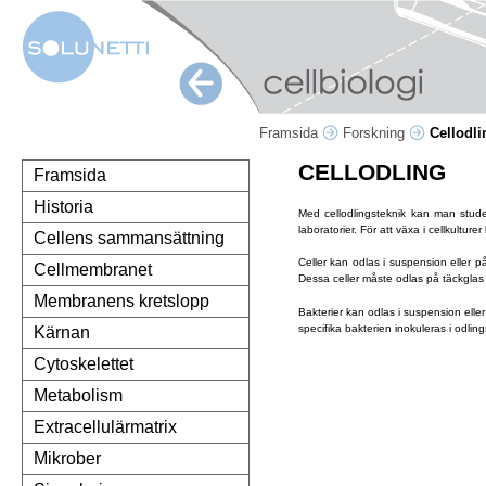
Framsida
Forskning
Cellodli
CELLODLING
Framsida
Historia
Med cellodlingsteknik kan man studer
laboratorier. För att växa i cellkultu
Cellens sammansättning
Celler kan odlas i suspension eller på
Cellmembranet
Dessa celler måste odlas på täckglas el
Membranens kretslopp
Bakterier kan odlas i suspension elle
specifika bakterien inokuleras i odling
Kärnan
Cytoskelettet
Metabolism
Extracellulärmatrix
Mikrober