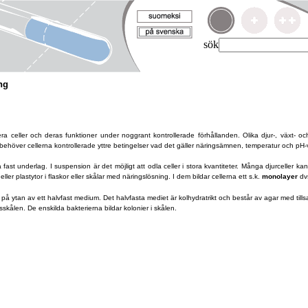
sök
ng
a celler och deras funktioner under noggrant kontrollerade förhållanden. Olika djur-, växt- oc
rer behöver cellerna kontrollerade yttre betingelser vad det gäller näringsämnen, temperatur och pH
 fast underlag. I suspension är det möjligt att odla celler i stora kvantiteter. Många djurceller kan
ler plastytor i flaskor eller skålar med näringslösning. I dem bildar cellerna ett s.k.
monolayer
dvs
r på ytan av ett halvfast medium. Det halvfasta mediet är kolhydratrikt och består av agar med til
sskålen. De enskilda bakterierna bildar kolonier i skålen.