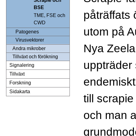
Scrapie och
BSE
påträffats
TME, FSE och
CWD
utom på Au
Patogenes
Virusvektorer
Nya Zeela
Andra mikrober
Tillväxt och förökning
uppträder
Signalering
Tillväxt
endemiskt
Forskning
Sidakarta
till scrapi
och man a
grundmode