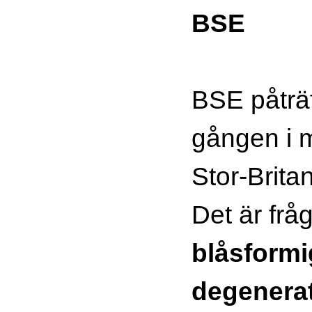
BSE
BSE påträf
gången i 
Stor-Brita
Det är frå
blåsformi
degenera