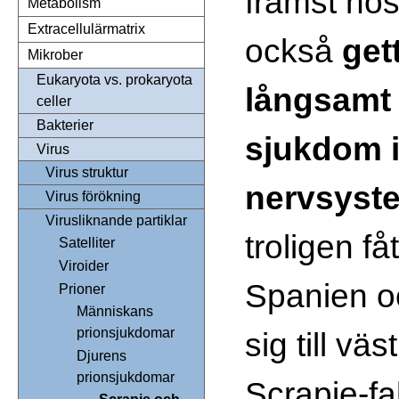
främst ho
Metabolism
Extracellulärmatrix
också
get
Mikrober
Eukaryota vs. prokaryota
långsamt
celler
Bakterier
sjukdom i
Virus
Virus struktur
nervsyst
Virus förökning
Virusliknande partiklar
troligen fåt
Satelliter
Viroider
Spanien oc
Prioner
Människans
prionsjukdomar
sig till vä
Djurens
prionsjukdomar
Scrapie-fal