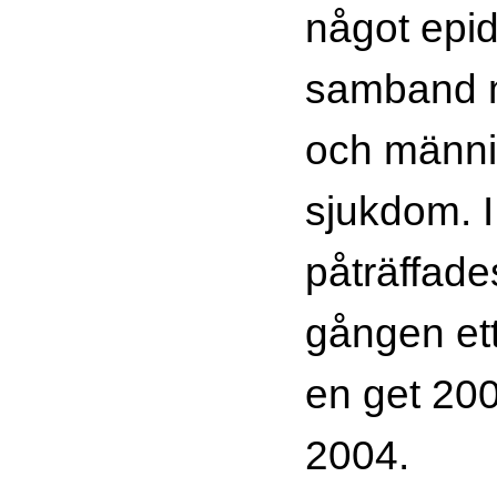
något epid
samband m
och männ
sjukdom. I
påträffades
gången ett
en get 200
2004.