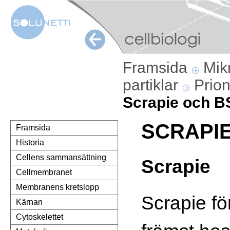
Framsida
Mik
partiklar
Prio
Scrapie och B
SCRAPI
Framsida
Historia
Cellens sammansättning
Scrapie
Cellmembranet
Membranens kretslopp
Scrapie f
Kärnan
Cytoskelettet