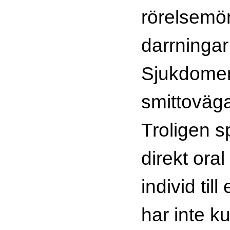
rörelsemön
darrningar
Sjukdomen
smittoväga
Troligen s
direkt oral
individ ti
har inte k