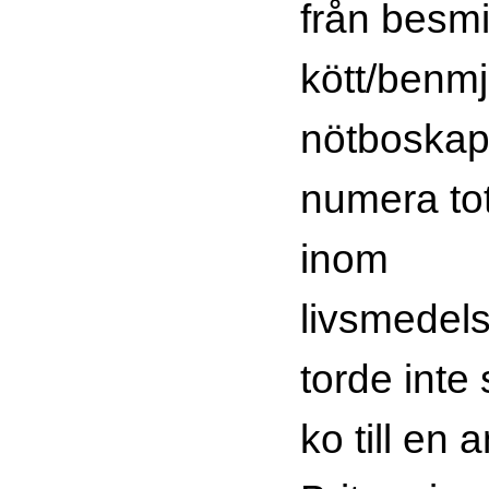
från besmi
kött/benmj
nötboskap.
numera tot
inom
livsmedel
torde inte 
ko till en 