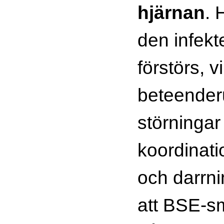
hjärnan
. 
den infek
förstörs, vi
beteender
störningar
koordinat
och darrni
att BSE-s