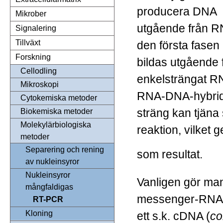
producera DNA
Mikrober
utgående från RN
Signalering
Tillväxt
den första fasen 
Forskning
bildas utgående 
Cellodling
enkelsträngat R
Mikroskopi
RNA-DNA-hybrid
Cytokemiska metoder
sträng kan tjäna
Biokemiska metoder
Molekylärbiologiska
reaktion, vilket
metoder
Separering och rening
som resultat.
av nukleinsyror
Nukleinsyror
Vanligen gör ma
mångfaldigas
messenger-RNA (3
RT-PCR
Kloning
ett s.k. cDNA (
co