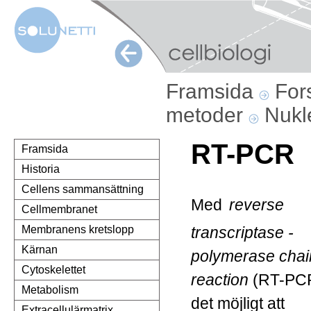
Framsida
For
metoder
Nukl
RT-PCR
Framsida
Historia
Cellens sammansättning
Med
reverse
Cellmembranet
transcriptase -
Membranens kretslopp
Kärnan
polymerase chai
Cytoskelettet
reaction
(RT-PC
Metabolism
det möjligt att
Extracellulärmatrix