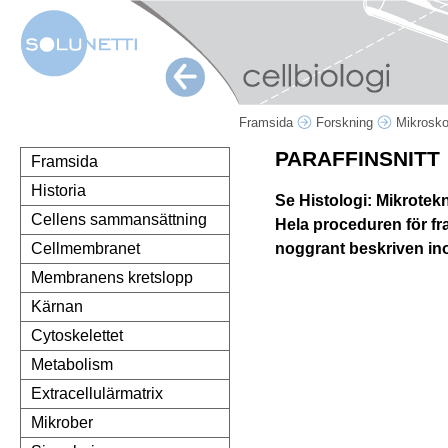
Framsida
Forskning
Mikrosk
PARAFFINSNITT
Framsida
Historia
Se Histologi: Mikrotekn
Cellens sammansättning
Hela proceduren för fra
noggrant beskriven ino
Cellmembranet
Membranens kretslopp
Kärnan
Cytoskelettet
Metabolism
Extracellulärmatrix
Mikrober