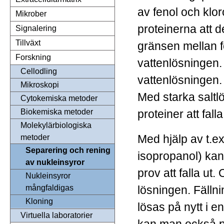
av fenol och kl
Mikrober
proteinerna att d
Signalering
Tillväxt
gränsen mellan f
Forskning
vattenlösningen. 
Cellodling
vattenlösningen.
Mikroskopi
Med starka saltl
Cytokemiska metoder
proteiner att falla
Biokemiska metoder
Molekylärbiologiska
Med hjälp av t.ex
metoder
Separering och rening
isopropanol) kan 
av nukleinsyror
prov att falla ut.
Nukleinsyror
lösningen. Fälln
mångfaldigas
Kloning
lösas på nytt i e
Virtuella laboratorier
kan man också p