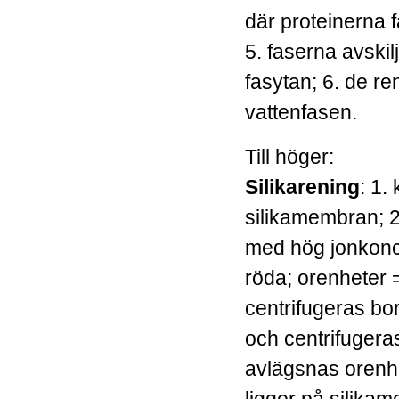
där proteinerna f
5. faserna avskilj
fasytan; 6. de re
vattenfasen.
Till höger:
Silikarening
: 1.
silikamembran; 2. 
med hög jonkonce
röda; orenheter 
centrifugeras bort
och centrifugera
avlägsnas orenh
ligger på silika