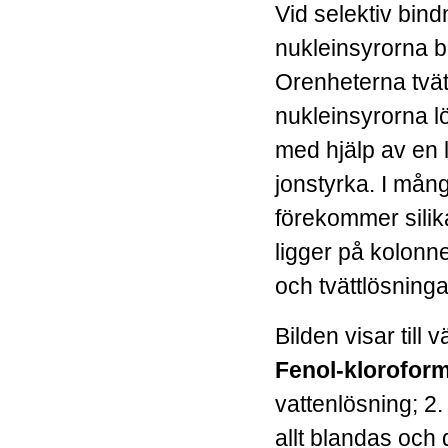
Vid selektiv bind
nukleinsyrorna bin
Orenheterna tvät
nukleinsyrorna l
med hjälp av en 
jonstyrka.
I mång
förekommer sili
ligger på kolonn
och tvättlösninga
Bilden visar till v
Fenol-klorofor
vattenlösning; 2. 
allt blandas och