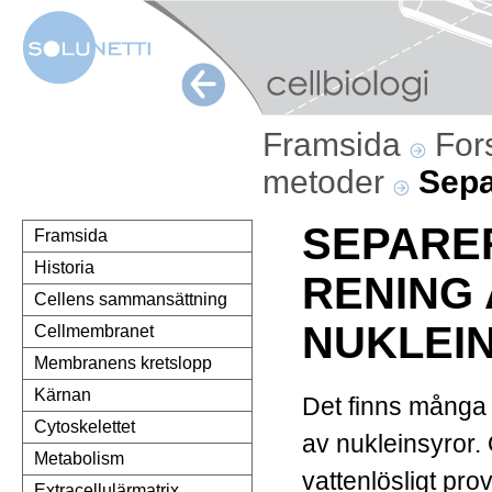
Framsida
For
metoder
Sepa
SEPARE
Framsida
Historia
RENING 
Cellens sammansättning
NUKLEI
Cellmembranet
Membranens kretslopp
Kärnan
Det finns många 
Cytoskelettet
av nukleinsyror. 
Metabolism
vattenlösligt prov
Extracellulärmatrix