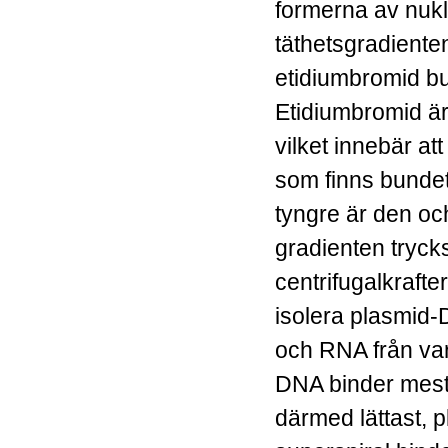
formerna av nukle
täthetsgradiente
etidiumbromid bun
Etidiumbromid är
vilket innebär at
som finns bundet 
tyngre är den oc
gradienten tryck
centrifugalkrafte
isolera plasmid
och RNA från va
DNA binder mest
därmed lättast, 