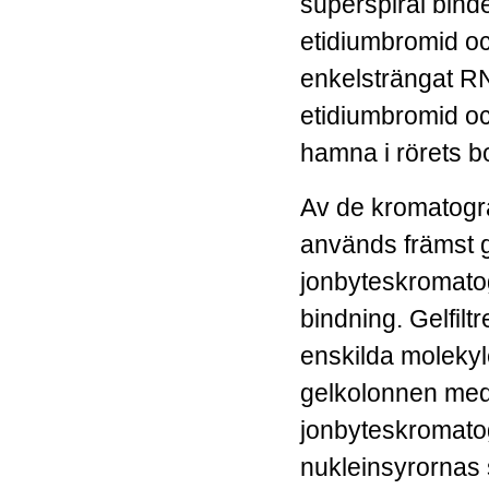
superspiral bind
etidiumbromid och
enkelsträngat RN
etidiumbromid oc
hamna i rörets b
Av de kromatogr
används främst ge
jonbyteskromatogr
bindning.
Gelfilt
enskilda molekyl
gelkolonnen med 
jonbyteskromatog
nukleinsyrornas 