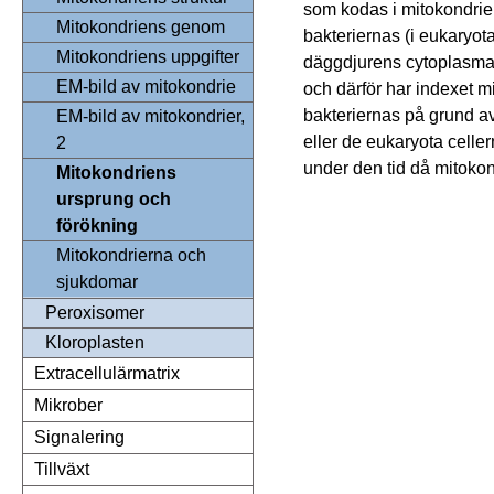
som kodas i mitokondrie
Mitokondriens genom
bakteriernas (i eukaryot
Mitokondriens uppgifter
däggdjurens cytoplasma 
EM-bild av mitokondrie
och därför har indexet m
bakteriernas på grund av
EM-bild av mitokondrier,
eller de eukaryota celle
2
under den tid då mitoko
Mitokondriens
ursprung och
förökning
Mitokondrierna och
sjukdomar
Peroxisomer
Kloroplasten
Extracellulärmatrix
Mikrober
Signalering
Tillväxt