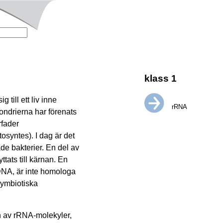
klass 1
till ett liv inne
rRNA
kondrierna har förenats
rfader
osyntes). I dag är det
ade bakterier. En del av
tats till kärnan. En
DNA, är inte homologa
symbiotiska
h av rRNA-molekyler,