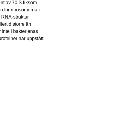
nt av 70 S liksom
en för ribosomerna i
s RNA-struktur
ertid större än
inte i bakterienas
roteiner har uppstått