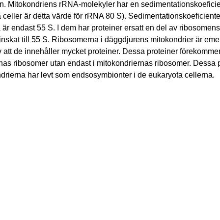
n. Mitokondriens rRNA-molekyler har en sedimentationskoeficie
a celler är detta värde för rRNA 80 S). Sedimentationskoeficient
är endast 55 S. I dem har proteiner ersatt en del av ribosomen
inskat till 55 S. Ribosomerna i däggdjurens mitokondrier är emell
 att de innehåller mycket proteiner. Dessa proteiner förekommer 
rnas ribosomer utan endast i mitokondriernas ribosomer. Dessa p
ndrierna har levt som endsosymbionter i de eukaryota cellerna.