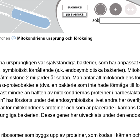
sök
ndrien
Mitokondriens ursprung och förökning
na ursprungligen var självständiga bakterier, som har anpassat sig 
s.k. symbiotiskt förhållande (s.k. endosymbiotiska bakterier). Mito
 åtminstone 2 miljarder år sedan. Man antar att mitokondriens fö
 α-proteobakterie (dvs. en bakterie som inte hade förmåga till fot
ndast mindre än hälften av mitokondriernas proteiner i närbesläkt
" har förstörts under det endosymbiotiska livet andra har överflyt
ar för mitokondriens proteiner och som är placerade i kärnans 
ungliga bakterien. Dessa gener har utvecklats under den endo
 ribosomer som byggs upp av proteiner, som kodas i kärnan oc