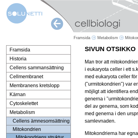
Framsida
Metabolism
Mitoko
SIVUN OTSIKKO
Framsida
Historia
Man tror att mitokondrier
Cellens sammansättning
i eukaryota celler i ett 
med eukaryota celler för
Cellmembranet
("urmitokondrien") var en
Membranens kretslopp
möjligt att identifiera e
Kärnan
generna i "urmitokondrien
Cytoskelettet
del av generna, som kod
Metabolism
med generna i den urspr
samlevnaden.
Cellens ämnesomsättning
Mitokondrien
Mitokondrierna har egna
Mitokondriens struktur