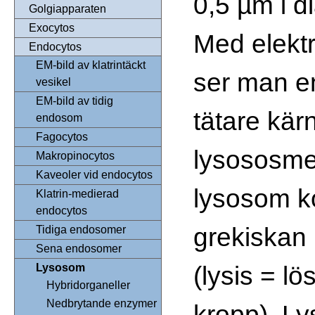
0,5 µm i d
Golgiapparaten
Exocytos
Med elekt
Endocytos
EM-bild av klatrintäckt
ser man en
vesikel
EM-bild av tidig
tätare kärn
endosom
Fagocytos
lysososme
Makropinocytos
Kaveoler vid endocytos
lysosom k
Klatrin-medierad
endocytos
grekiskan
Tidiga endosomer
Sena endosomer
(lysis = l
Lysosom
Hybridorganeller
Nedbrytande enzymer
kropp). L