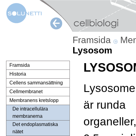
Framsida
Mem
Lysosom
LYSOSO
Framsida
Historia
Cellens sammansättning
Lysosome
Cellmembranet
Membranens kretslopp
är runda
De intracellulära
membranerna
organeller
Det endoplasmatiska
nätet