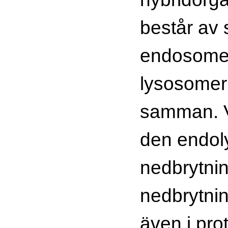
består av
endosome
lysosomer
samman. V
den endol
nedbrytni
nedbrytnin
även i pr