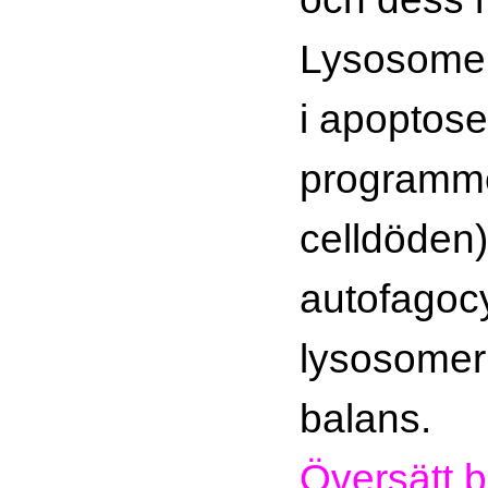
Lysosomer
i apoptos
programm
celldöden)
autofagocy
lysosomern
balans.
Översätt b