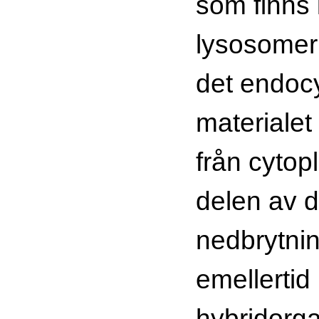
som finns 
lysosomer
det endoc
materialet
från cytop
delen av 
nedbrytni
emellertid 
hybridorga