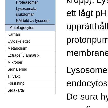
Proteasomer
Lysosomala
ett lågt p
sjukdomar
EM-bild av lysosom
upprätthål
Autofagocytos
Kärnan
protonpum
Cytoskelettet
Metabolism
membrane
Extracellulärmatrix
Mikrober
Lysosomer
Signalering
Tillväxt
endocytose
Forskning
Sidakarta
De sura hy