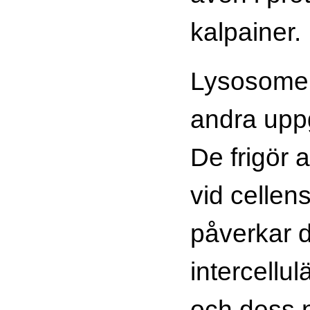
kalpainer.
Lysosomer
andra uppgi
De frigör 
vid cellen
påverkar 
intercellul
och dess n